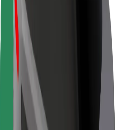
Veiligheid voor chauffeurs
Veiligheid E-steps
Safety Lab
Steden
Locaties
Stadsoplossingen
Luchthavens
Bolt Laadstations
Support
Voor passagiers
Voor chauffeurs
Voor bezorgers