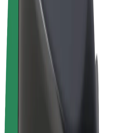
Algemene voorwaarden
Privacy
Cookies
© 2026 Bolt Technology OÜ
Producten
Ritten
E-Steps
Bolt Market
Bolt Food
Bolt Drive
Bolt for Business
E-bikes