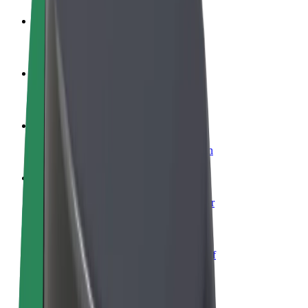
Word een chauffeur
Verdien geld op jouw voorwaarden
Wordt bezorger
Bezorg eten en krijg elke week betaald
Voeg een restaurant of winkel toe
Krijg meer klanten en verhoog inkomsten
Meld je aan als Fleet-eigenaar
Voeg je fleet toe aan Bolt en verdien meer
Bolt for Business
Bolt-producten en -services voor je bedrijf