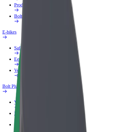
Producten
Bolt Food voor Business
E-bikes
Safety Lab
Een probleem melden
Veelgestelde vragen
Bolt Plus
Voordelen
Hoe werkt het
Veelgestelde Vragen