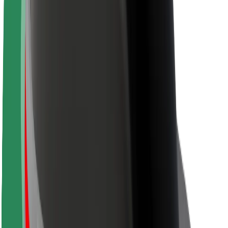
Duurzaamheid bij Bolt
Project Zero
Blog
Nieuws
Merkrichtlijnen
Missie
Investeerdersrelaties
Leiderschap
Merk
Media
Urban Fund
Veiligheid
Veiligheid voor passagiers