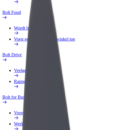
Bolt Food
Wordt bezorger
Voeg een restaurant of winkel toe
Bolt Drive
Veelgestelde Vragen
Rapporteer een voertuig
Bolt for Business
Voordelen
Werkprofiel