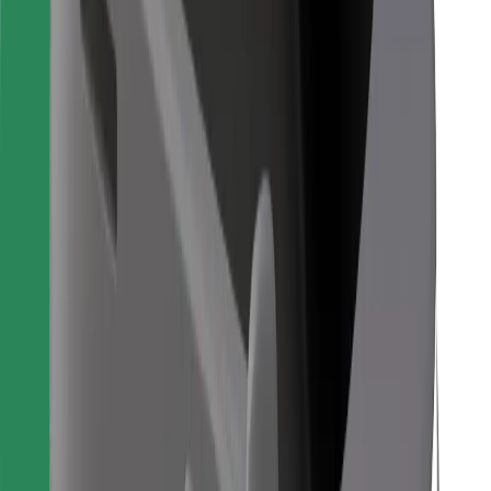
Bolt Food
Voor fleet owners
Voor restaurants
Bolt for Business
Overig
Leveranciers
Algemene voorwaarden
Cookies
Beveiliging
Slechts enkele minuten verwijderd van je rit!
Download Bolt app
Vind je favoriete maaltijden!