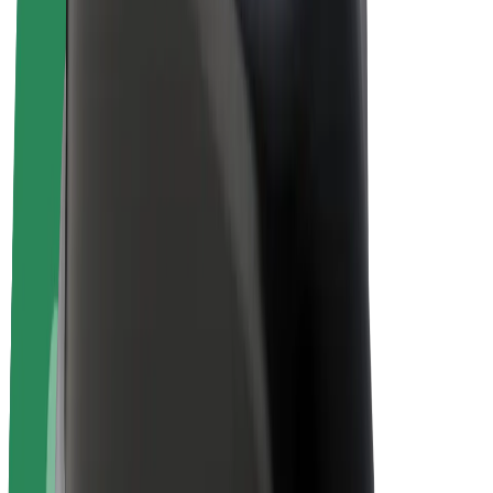
Bolt Plus
Verdienen met Bolt
Chauffeurs
Verdiensten voor chauffeurs
Bezorgers
Verdiensten voor bezorgers
Bolt Food-handelaren
Fleet Owner
Franchises
Bedrijf
Carrière
Over Bolt