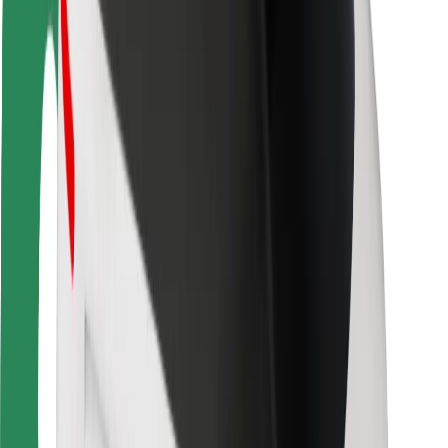
Veiligheid voor passagiers
Veiligheid voor chauffeurs
Veiligheid E-steps
Safety Lab
Steden
Locaties
Stadsoplossingen
Luchthavens
Bolt Laadstations
Support
Voor passagiers
Voor chauffeurs