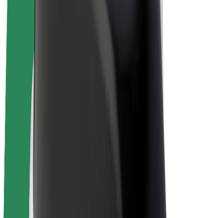
E-bikes
Bolt Plus
Verdienen met Bolt
Chauffeurs
Verdiensten voor chauffeurs
Bezorgers
Verdiensten voor bezorgers
Bolt Food-handelaren
Fleet Owner
Franchises
Bedrijf
Carrière