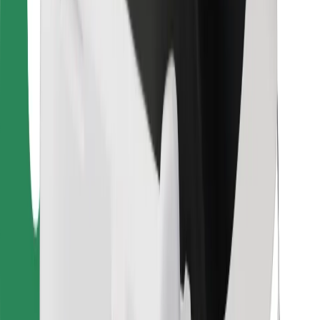
Voor bezorgers
Bolt Food
Voor fleet owners
Voor restaurants
Bolt for Business
Overig
Leveranciers
Algemene voorwaarden
Cookies
Beveiliging
Slechts enkele minuten verwijderd van je rit!
Download Bolt app