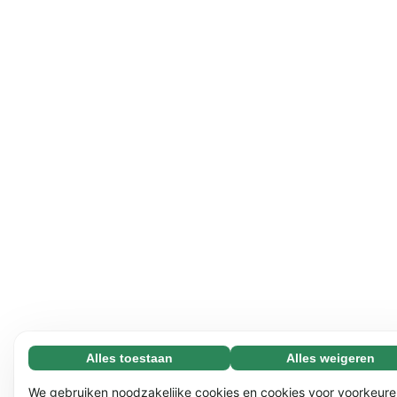
Alles toestaan
Alles weigeren
Noodzakelijk (65)
Noodzakelijke cookies helpen onze website bruikbaar te
Meer informatie
We gebruiken noodzakelijke cookies en cookies voor voorkeure