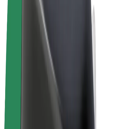
Algemene voorwaarden
Privacy
Cookies
© 2026 Bolt Technology OÜ
Producten
Ritten
E-Steps
Bolt Market
Bolt Food
Bolt Drive
Bolt for Business