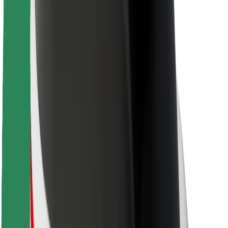
Over Bolt
Duurzaamheid bij Bolt
Project Zero
Blog
Nieuws
Merkrichtlijnen
Missie
Investeerdersrelaties
Leiderschap
Merk
Media
Urban Fund
Veiligheid