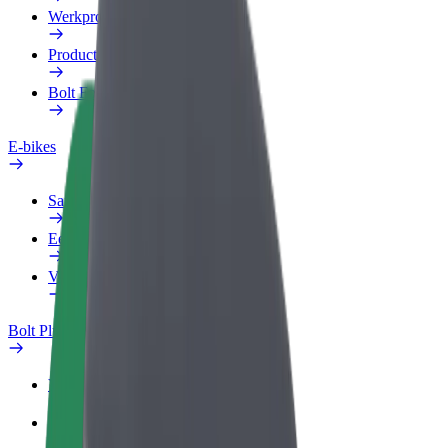
Werkprofiel
Producten
Bolt Food voor Business
E-bikes
Safety Lab
Een probleem melden
Veelgestelde vragen
Bolt Plus
Voordelen
Hoe werkt het