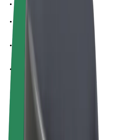
Veelgestelde Vragen
Word een chauffeur
Verdien geld op jouw voorwaarden
Wordt bezorger
Bezorg eten en krijg elke week betaald
Voeg een restaurant of winkel toe
Krijg meer klanten en verhoog inkomsten
Meld je aan als Fleet-eigenaar
Voeg je fleet toe aan Bolt en verdien meer
Bolt for Business
Bolt-producten en -services voor je bedrijf