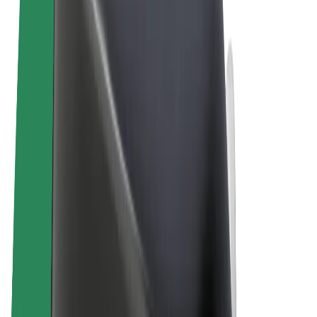
Algemene voorwaarden
Privacy
Cookies
© 2026 Bolt Technology OÜ
Producten
Ritten
E-Steps
Bolt Market
Bolt Food
Bolt Drive
Bolt for Business