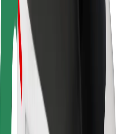
Veiligheid voor passagiers
Veiligheid voor chauffeurs
Veiligheid E-steps
Safety Lab
Steden
Locaties
Stadsoplossingen
Luchthavens
Bolt Laadstations
Support
Voor passagiers
Voor chauffeurs