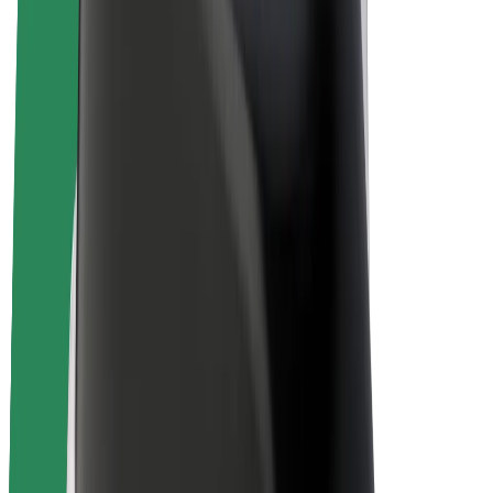
E-bikes
Bolt Plus
Verdienen met Bolt
Chauffeurs
Verdiensten voor chauffeurs
Bezorgers
Verdiensten voor bezorgers
Bolt Food-handelaren
Fleet Owner
Franchises
Bedrijf
Carrière