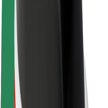
Over Bolt
Duurzaamheid bij Bolt
Project Zero
Blog
Nieuws
Merkrichtlijnen
Missie
Investeerdersrelaties
Leiderschap
Merk
Media
Urban Fund
Veiligheid