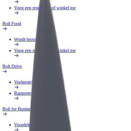
Voeg een restaurant of winkel toe
Bolt Food
Wordt bezorger
Voeg een restaurant of winkel toe
Bolt Drive
Veelgestelde Vragen
Rapporteer een voertuig
Bolt for Business
Voordelen