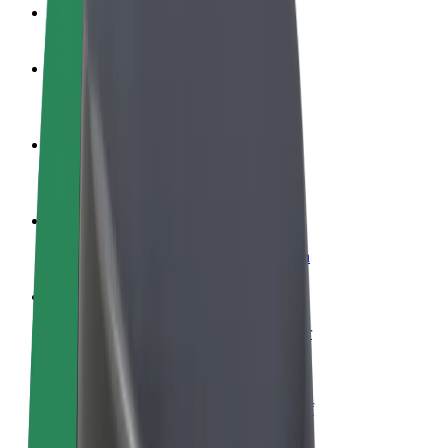
Veelgestelde Vragen
Word een chauffeur
Verdien geld op jouw voorwaarden
Wordt bezorger
Bezorg eten en krijg elke week betaald
Voeg een restaurant of winkel toe
Krijg meer klanten en verhoog inkomsten
Meld je aan als Fleet-eigenaar
Voeg je fleet toe aan Bolt en verdien meer
Bolt for Business
Bolt-producten en -services voor je bedrijf