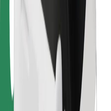
Voor bezorgers
Bolt Food
Voor fleet owners
Voor restaurants
Bolt for Business
Overig
Leveranciers
Algemene voorwaarden
Cookies
Beveiliging
Slechts enkele minuten verwijderd van je rit!
Download Bolt app