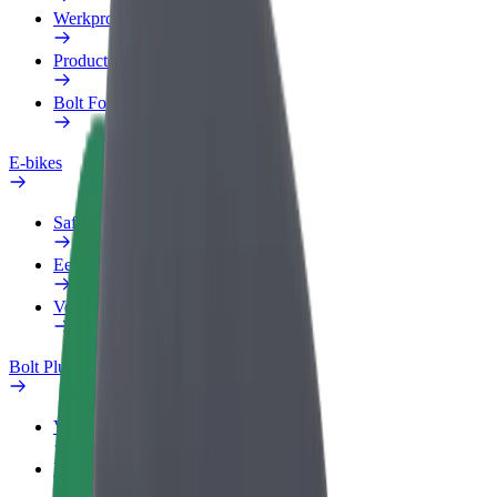
Werkprofiel
Producten
Bolt Food voor Business
E-bikes
Safety Lab
Een probleem melden
Veelgestelde vragen
Bolt Plus
Voordelen
Hoe werkt het