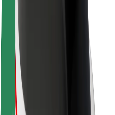
Duurzaamheid bij Bolt
Project Zero
Blog
Nieuws
Merkrichtlijnen
Missie
Investeerdersrelaties
Leiderschap
Merk
Media
Urban Fund
Veiligheid
Veiligheid voor passagiers