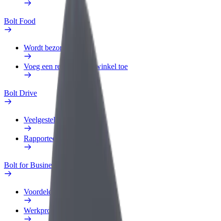
Bolt Food
Wordt bezorger
Voeg een restaurant of winkel toe
Bolt Drive
Veelgestelde Vragen
Rapporteer een voertuig
Bolt for Business
Voordelen
Werkprofiel