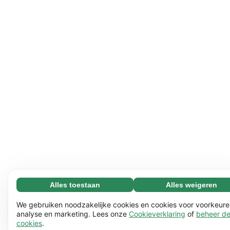
Alles toestaan
Alles weigeren
Noodzakelijk (65)
Noodzakelijke cookies helpen onze website bruikbaar te
Meer informatie
We gebruiken noodzakelijke cookies en cookies voor voorkeure
maken door basisfuncties mogelijk te maken, zoals
analyse en marketing. Lees onze
Cookieverklaring
of
beheer d
cookies
.
paginanavigatie. De website kan niet goed functioneren