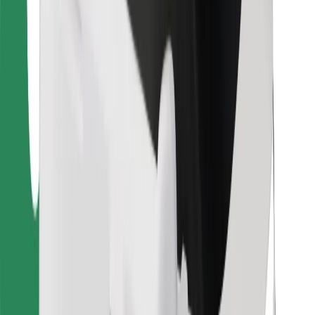
Bolt Food
Voor fleet owners
Voor restaurants
Bolt for Business
Overig
Leveranciers
Algemene voorwaarden
Cookies
Beveiliging
Slechts enkele minuten verwijderd van je rit!
Download Bolt app
Vind je favoriete maaltijden!