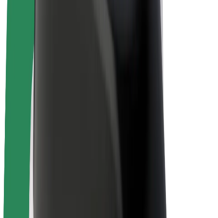
Bolt Plus
Verdienen met Bolt
Chauffeurs
Verdiensten voor chauffeurs
Bezorgers
Verdiensten voor bezorgers
Bolt Food-handelaren
Fleet Owner
Franchises
Bedrijf
Carrière
Over Bolt