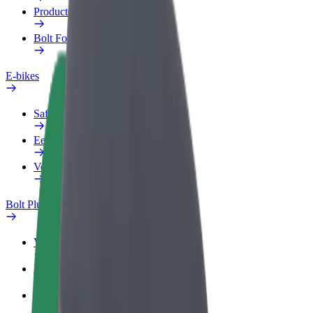
Producten
Bolt Food voor Business
E-bikes
Safety Lab
Een probleem melden
Veelgestelde vragen
Bolt Plus
Voordelen
Hoe werkt het
Veelgestelde Vragen