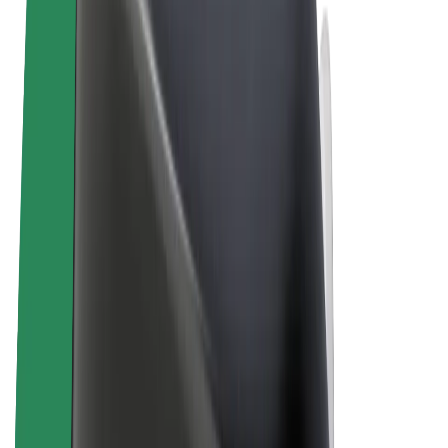
Algemene voorwaarden
Privacy
Cookies
© 2026 Bolt Technology OÜ
Producten
Ritten
E-Steps
Bolt Market
Bolt Food
Bolt Drive
Bolt for Business
E-bikes