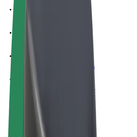
Word een chauffeur
Verdien geld op jouw voorwaarden
Wordt bezorger
Bezorg eten en krijg elke week betaald
Voeg een restaurant of winkel toe
Krijg meer klanten en verhoog inkomsten
Meld je aan als Fleet-eigenaar
Voeg je fleet toe aan Bolt en verdien meer
Bolt for Business
Bolt-producten en -services voor je bedrijf