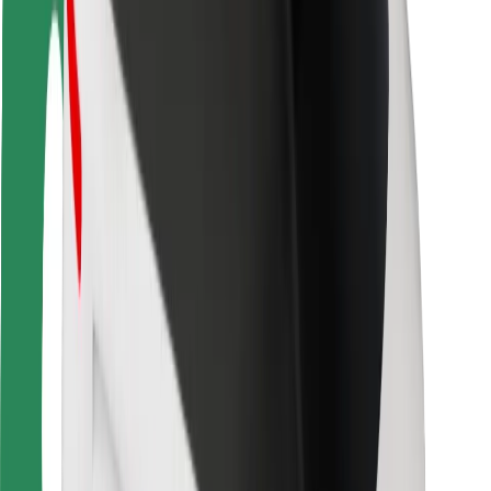
Veiligheid voor chauffeurs
Veiligheid E-steps
Safety Lab
Steden
Locaties
Stadsoplossingen
Luchthavens
Bolt Laadstations
Support
Voor passagiers
Voor chauffeurs
Voor bezorgers