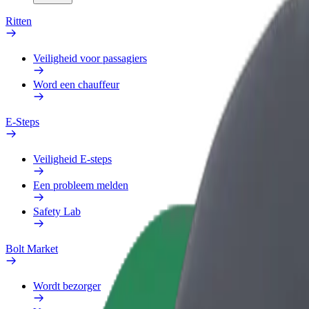
Ritten
Veiligheid voor passagiers
Word een chauffeur
E-Steps
Veiligheid E-steps
Een probleem melden
Safety Lab
Bolt Market
Wordt bezorger