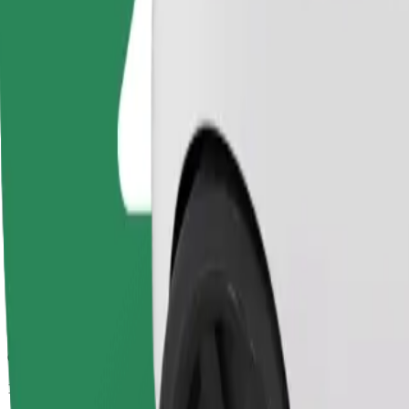
Geschatte reistijd
13 min
Geschatte afstand
6,8 km
Passagiers
1-4
Geschatte prijs
€ 11,70
Bolt
Betrouwbare ritten in standaard middelgrote auto's.
Geschatte reistijd
13 min