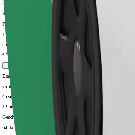
Geschatte afstand
6,8 km
Passagiers
1-4
Geschatte prijs
€ 7,50
Business
Grotere auto's met meer beenruimte en opbergruimte
Geschatte reistijd
13 min
Geschatte afstand
6,8 km