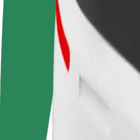
Word een chauffeur
Wordt bezorger
Verdien geld op jouw
Bezorg eten en krijg elke week
voorwaarden
betaald
Van AKROPOLE Alfa naar Tallinn Street Quarter
Op zoek naar de beste manier om van AKROPOLE Alfa naar Tallinn Str
Van
AKROPOLE Alfa
Naar
Tallinn Street Quarter
Gemak en comfort op slechts een paar tikken afstand!
Assistentie
Chauffeurs in deze categorie kunnen senioren en mensen met een bepe
rolstoeltoegankelijke dienst).