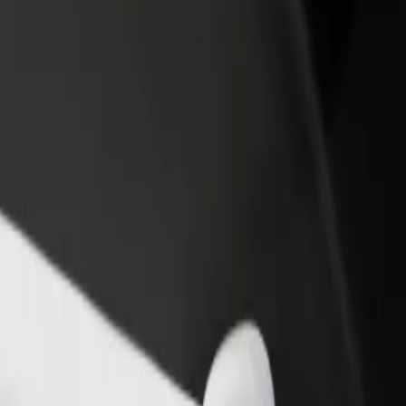
Voeg een restaurant of winkel toe
Meld je aan als Fleet-eigenaar
Krijg meer klanten en verhoog
Voeg je fleet toe aan Bolt en
inkomsten
verdien meer
eet Quarter te komen? Bekijk onze services en vind de perfecte diens
Download de app
rking helpen. Heb je speciale verzoeken? Laat het je chauffeur voor h