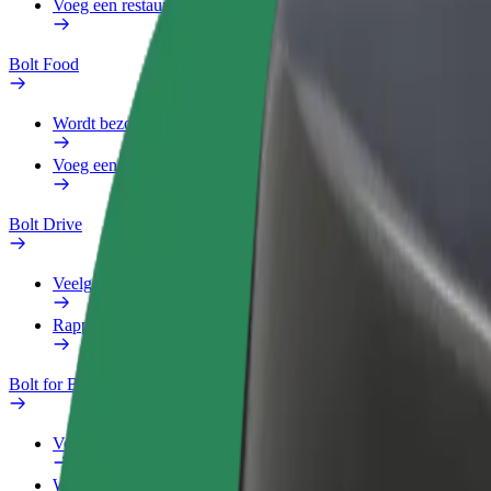
Voeg een restaurant of winkel toe
Bolt Food
Wordt bezorger
Voeg een restaurant of winkel toe
Bolt Drive
Veelgestelde Vragen
Rapporteer een voertuig
Bolt for Business
Voordelen
Werkprofiel