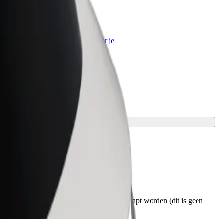
Bolt for Business
Bolt-producten en -services voor je
bedrijf
t voor jou.
et ophalen weten. Rolstoelen moeten ingeklapt worden (dit is geen