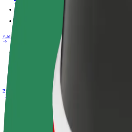
Producten
Bolt Food voor Business
E-bikes
Safety Lab
Een probleem melden
Veelgestelde vragen
Bolt Plus
Voordelen
Hoe werkt het
Veelgestelde Vragen