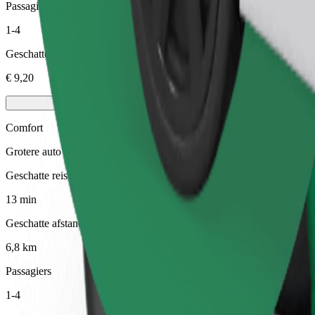
Passagiers
1-4
Geschatte prijs
€ 9,20
Comfort
Grotere auto's met meer beenruimte en opbergruimte
Geschatte reistijd
13 min
Geschatte afstand
6,8 km
Passagiers
1-4