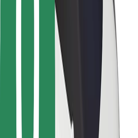
Voor bezorgers
Bolt Food
Voor fleet owners
Voor restaurants
Bolt for Business
Overig
Leveranciers
Algemene voorwaarden
Cookies
Beveiliging
Slechts enkele minuten verwijderd van je rit!
Download Bolt app