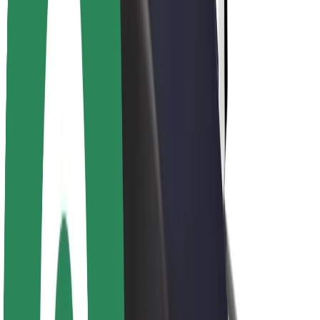
Over Bolt
Duurzaamheid bij Bolt
Project Zero
Blog
Nieuws
Merkrichtlijnen
Missie
Investeerdersrelaties
Leiderschap
Merk
Media
Urban Fund
Veiligheid