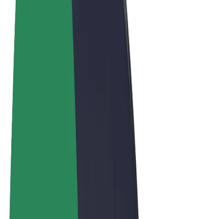
Algemene voorwaarden
Privacy
Cookies
© 2026 Bolt Technology OÜ
Producten
Ritten
E-Steps
Bolt Market
Bolt Food
Bolt Drive
Bolt for Business