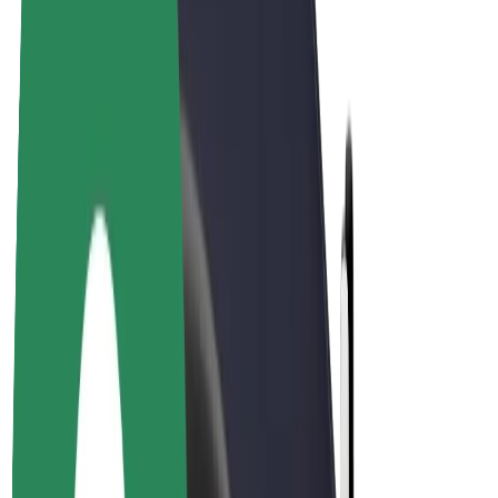
E-bikes
Bolt Plus
Verdienen met Bolt
Chauffeurs
Verdiensten voor chauffeurs
Bezorgers
Verdiensten voor bezorgers
Bolt Food-handelaren
Fleet Owner
Franchises
Bedrijf
Carrière