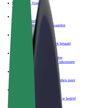
Veelgestelde Vragen
Word een chauffeur
Verdien geld op jouw voorwaarden
Wordt bezorger
Bezorg eten en krijg elke week betaald
Voeg een restaurant of winkel toe
Krijg meer klanten en verhoog inkomsten
Meld je aan als Fleet-eigenaar
Voeg je fleet toe aan Bolt en verdien meer
Bolt for Business
Bolt-producten en -services voor je bedrijf