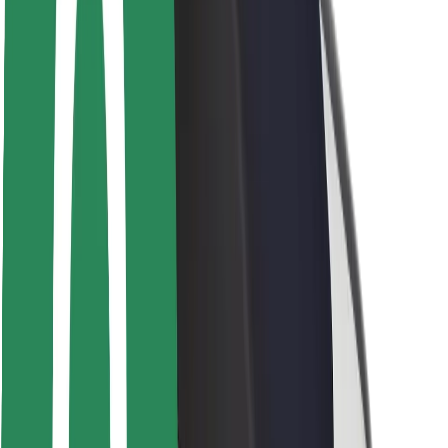
Veiligheid voor passagiers
Veiligheid voor chauffeurs
Veiligheid E-steps
Safety Lab
Steden
Locaties
Stadsoplossingen
Luchthavens
Bolt Laadstations
Support
Voor passagiers
Voor chauffeurs