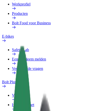
Werkprofiel
Producten
Bolt Food voor Business
E-bikes
Safety Lab
Een probleem melden
Veelgestelde vragen
Bolt Plus
Voordelen
Hoe werkt het