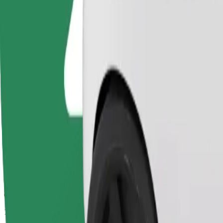
Geschatte reistijd
13 min
Geschatte afstand
6,7 km
Passagiers
1-4
Geschatte prijs
€ 7,20
Basis
Betaalbare ritten in eenvoudige auto's
Geschatte reistijd
13 min