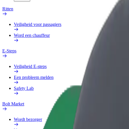
Ritten
Veiligheid voor passagiers
Word een chauffeur
E-Steps
Veiligheid E-steps
Een probleem melden
Safety Lab
Bolt Market
Wordt bezorger