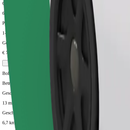
Geschatte afstand
6,7 km
Passagiers
1-3
Geschatte prijs
€ 7,90
Bolt
Betrouwbare ritten in standaard middelgrote auto's.
Geschatte reistijd
13 min
Geschatte afstand
6,7 km