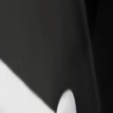
Voeg een restaurant of winkel toe
Meld je aan als Fleet-eigenaar
Krijg meer klanten en verhoog
Voeg je fleet toe aan Bolt en
inkomsten
verdien meer
te komen? Bekijk onze services en vind de perfecte dienst voor jou.
Download de app
rking helpen. Heb je speciale verzoeken? Laat het je chauffeur voor h