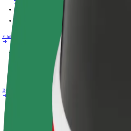
Producten
Bolt Food voor Business
E-bikes
Safety Lab
Een probleem melden
Veelgestelde vragen
Bolt Plus
Voordelen
Hoe werkt het
Veelgestelde Vragen