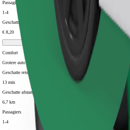
Passagiers
1-4
Geschatte prijs
€ 8,20
Comfort
Grotere auto's met meer beenruimte en opbergruimte
Geschatte reistijd
13 min
Geschatte afstand
6,7 km
Passagiers
1-4