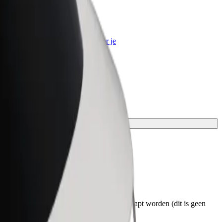
Bolt for Business
Bolt-producten en -services voor je
bedrijf
et ophalen weten. Rolstoelen moeten ingeklapt worden (dit is geen