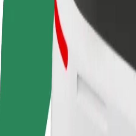
Word een chauffeur
Wordt bezorger
Verdien geld op jouw
Bezorg eten en krijg elke week
voorwaarden
betaald
Van Vilnius Outlet naar PPC „Ozas“
Op zoek naar de beste manier om van Vilnius Outlet naar PPC „Ozas“ 
Van
Vilnius Outlet
Naar
PPC „Ozas“
Gemak en comfort op slechts een paar tikken afstand!
Assistentie
Chauffeurs in deze categorie kunnen senioren en mensen met een bepe
rolstoeltoegankelijke dienst).