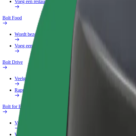
Voeg een restaurant of winkel toe
Bolt Food
Wordt bezorger
Voeg een restaurant of winkel toe
Bolt Drive
Veelgestelde Vragen
Rapporteer een voertuig
Bolt for Business
Voordelen
Werkprofiel