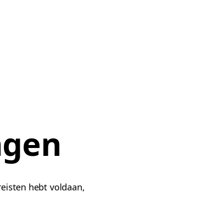
ngen
reisten hebt voldaan,