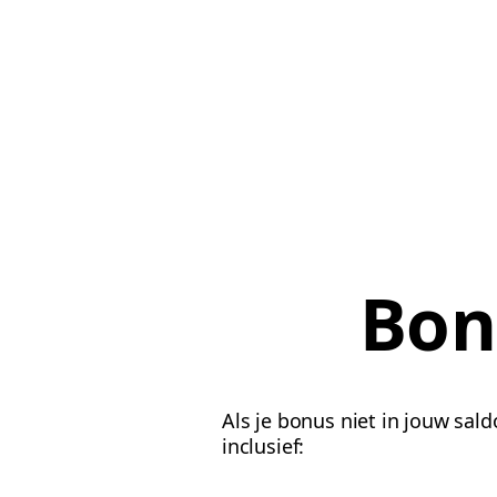
Bon
Als je bonus niet in jouw sald
inclusief: