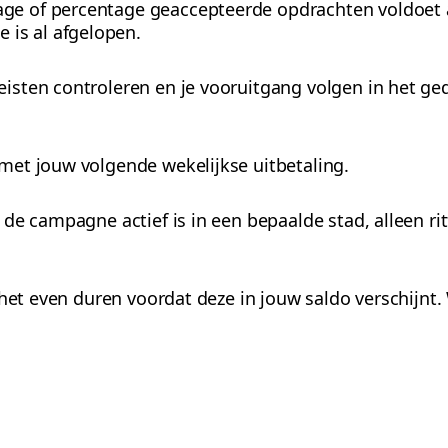
age of percentage geaccepteerde opdrachten voldoet
is al afgelopen.
sten controleren en je vooruitgang volgen in het ge
et jouw volgende wekelijkse uitbetaling.
de campagne actief is in een bepaalde stad, alleen ritt
het even duren voordat deze in jouw saldo verschijnt. 