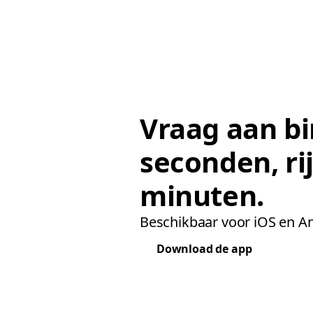
Vraag aan b
seconden, ri
minuten.
Beschikbaar voor iOS en An
Download de app