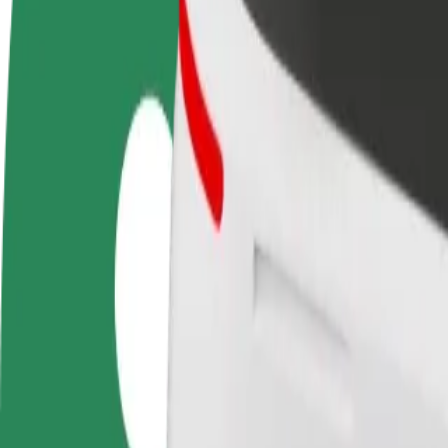
Bli en sjåfør
Bli et leveringsbud
Legg til en r
Tjen penger på egne
Lever mat og få betalt
Nå ut til fle
vilkår
ukentlig
inntjeningen
Hvordan komme seg fra Sense Bank til Гімназія №1
Leter du etter den beste måten å reise fra Sense Bank til Гімназія №15
Fra
Sense Bank
Til
Гімназія №15
Komfort og bekvemmelighet er bare noen trykk unna!
Bolt
Pålitelige turer i vanlige, mellomstore biler.
Beregnet reisetid