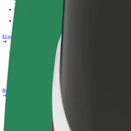
Produkter
Bolt Food for bedrifter
El-sykler
Sikkerhetslab
Rapporter et problem
OSS
Bolt Pluss
Fordeler
Slik blir du med
OSS