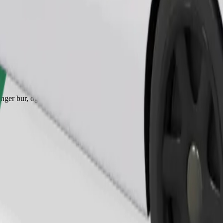
Bestill tur
nger bur, og setene må beskyttes med et teppe eller underlag.