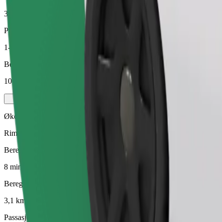
3,1 km
Passasjerer
1-4
Beregnet pris
100,80 UAH
Økonomi
Rimelige turer i enkle biler
Beregnet reisetid
8 min
Beregnet avstand
3,1 km
Passasjerer