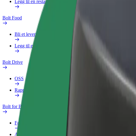
Legg til en restaurant eller butikk
Bolt Food
Bli et leveringsbud
Legg til en restaurant eller butikk
Bolt Drive
OSS
Rapporter et kjøretøy
Bolt for Business
Fordeler
Arbeidsprofil