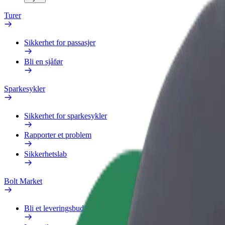
Turer
Sikkerhet for passasjer
Bli en sjåfør
Sparkesykler
Sikkerhet for sparkesykler
Rapporter et problem
Sikkerhetslab
Bolt Market
Bli et leveringsbud