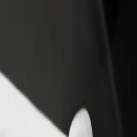
estaurant eller butikk
Registrer deg som flåteeier
Bolt for Busi
re kunder og øk
Legg til flåten din i Bolt og øk
Bolt-produkte
inntekten
virksomheten
5
? Utforsk tjenestene våre og finn den perfekte turen.
Last ned appen