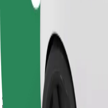
8 min
Beregnet avstand
3,1 km
Passasjerer
1-4
Beregnet pris
92,00 UAH
Komfort
Større biler med mer ben- og oppbevaringsplass
Beregnet reisetid
8 min
Beregnet avstand