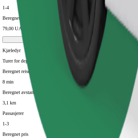
1-4
Beregnet pris
79,00 UAH
Kjæledyr
Turer for deg og kjæledyret ditt. Hunder må ha munnkurv, små dyr tre
Beregnet reisetid
8 min
Beregnet avstand
3,1 km
Passasjerer
1-3
Beregnet pris