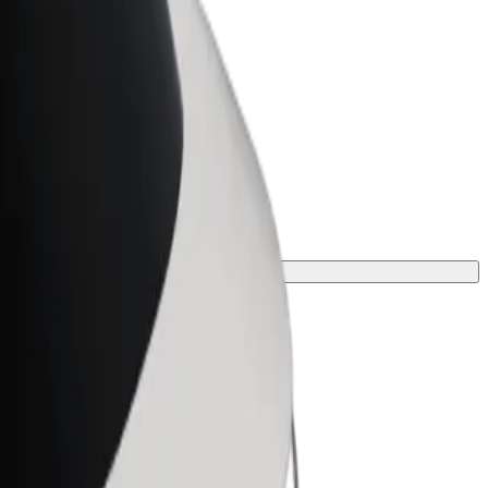
ness
r og tjenester oppskalert for
 din