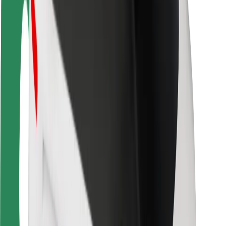
Sikkerhet for passasjer
Sjåførsikkerhet
Sikkerhet for sparkesykler
Sikkerhetslab
Byer
Steder
Byløsninger
Flyplasser
Bolt-ladestasjoner
Brukerstøtte
For passasjerer
For sjåfører