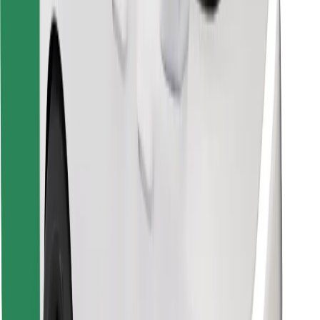
Finn yndlingsmaten din!
Last ned Bolt Food-appen