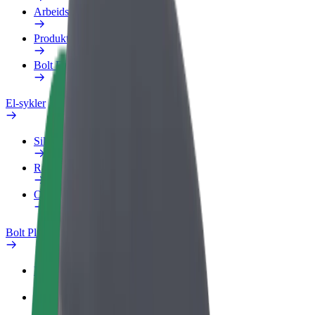
Arbeidsprofil
Produkter
Bolt Food for bedrifter
El-sykler
Sikkerhetslab
Rapporter et problem
OSS
Bolt Pluss
Fordeler
Slik blir du med