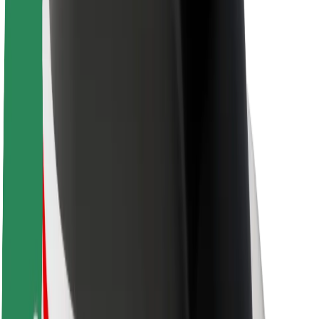
Om Bolt
Bærekraft hos Bolt
Prosjekt Zero
Blogg
Nyhetsrom
Retningslinjer for varemerke
Oppdrag
Investorrelasjoner
Ledelse
Merkevare
Media
Urban Fund
Sikkerhet