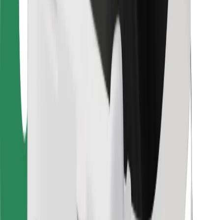
For leveringsbud
Bolt Food
For flåteeiere
For restauranter
Bolt for Business
Annet
Leverandører
Vilkår og betingelser
Informasjonskapsler
Sikkerhet
Få en tur på minutter!
Last ned Bolt-appen