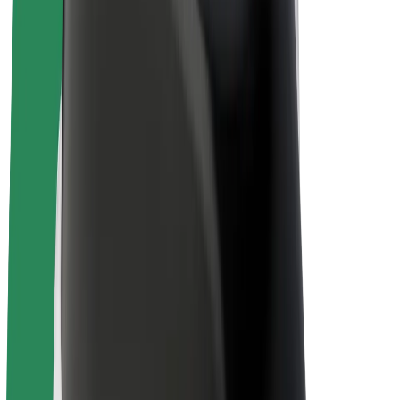
El-sykler
Bolt Pluss
Tjen med Bolt
Sjåfører
Sjåførinntekter
Leveringsbud
Inntekter for leveringsbud
Bolt Food-partnere
Flåter
Franchiser
Bedrift
Karrierer