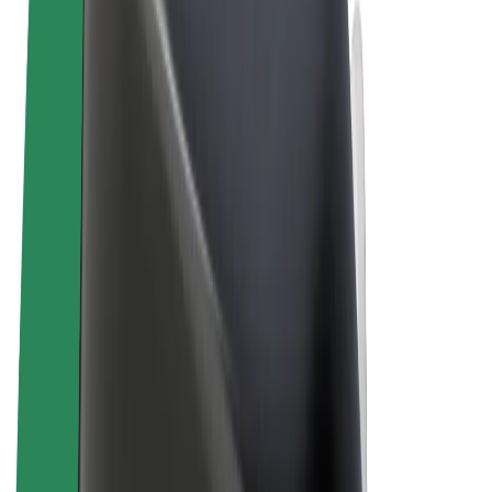
Vilkår og betingelser
Personvern
Informasjonskapsler
© 2026 Bolt Technology OÜ
Produkter
Turer
Sparkesykler
Bolt Market
Bolt Food
Bolt Drive
Bolt for Business