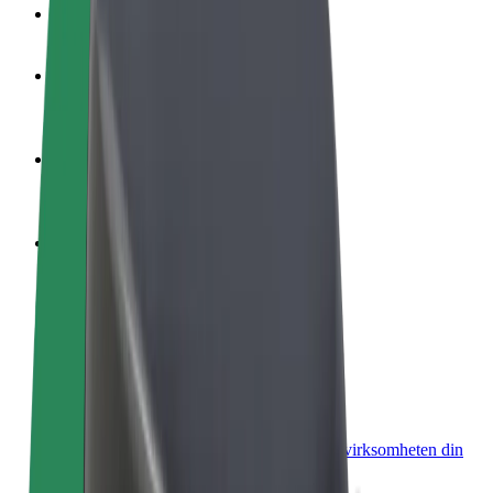
OSS
Bli en sjåfør
Tjen penger på egne vilkår
Bli et leveringsbud
Lever mat og få betalt ukentlig
Legg til en restaurant eller butikk
Nå ut til flere kunder og øk inntjeningen
Registrer deg som flåteeier
Legg til flåten din i Bolt og øk inntekten
Bolt for Business
Bolt-produkter og tjenester oppskalert for virksomheten din