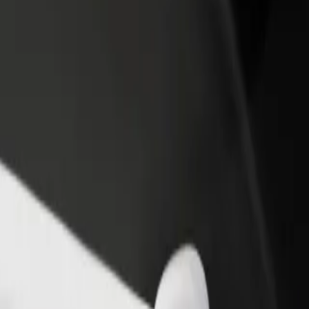
estaurant eller butikk
Registrer deg som flåteeier
Bolt for Busi
re kunder og øk
Legg til flåten din i Bolt og øk
Bolt-produkte
inntekten
virksomheten
 State University til Гімназія №15
o State University til Гімназія №15? Utforsk tjenestene våre og finn d
Last ned appen