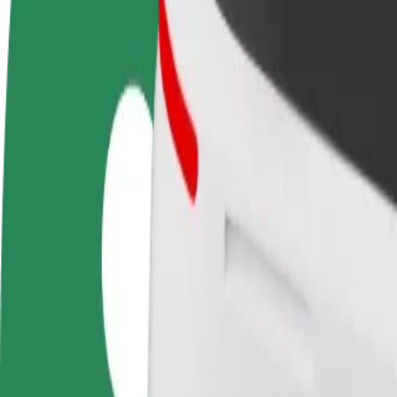
OSS
Bli en sjåfør
Bli et leveringsbud
Legg til en r
Tjen penger på egne
Lever mat og få betalt
Nå ut til fle
vilkår
ukentlig
inntjeningen
Hvordan komme seg fra Dormitory No.2 of Mukachevo
Leter du etter den beste måten å reise fra Dormitory No.2 of Mukachev
Fra
Dormitory No.2 of Mukachevo State University
Til
Гімназія №15
Komfort og bekvemmelighet er bare noen trykk unna!
Bolt