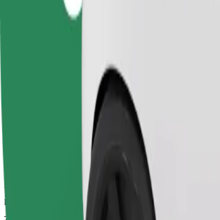
Pålitelige turer i vanlige, mellomstore biler.
Beregnet reisetid
7 min
Beregnet avstand
2,1 km
Passasjerer
1-4
Beregnet pris
78,40 UAH
Komfort
Større biler med mer ben- og oppbevaringsplass
Beregnet reisetid
7 min