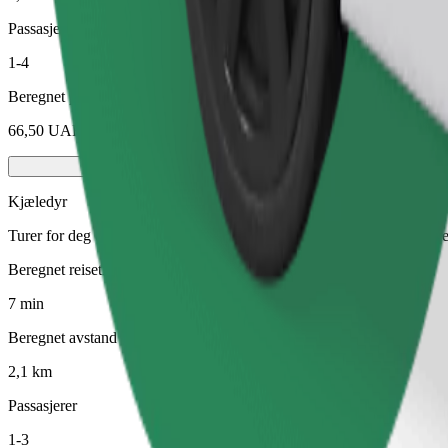
Passasjerer
1-4
Beregnet pris
66,50 UAH
Kjæledyr
Turer for deg og kjæledyret ditt. Hunder må ha munnkurv, små dyr tre
Beregnet reisetid
7 min
Beregnet avstand
2,1 km
Passasjerer
1-3