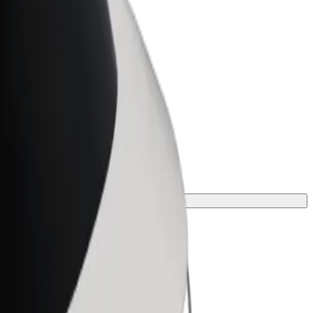
ness
r og tjenester oppskalert for
 din
en perfekte turen.