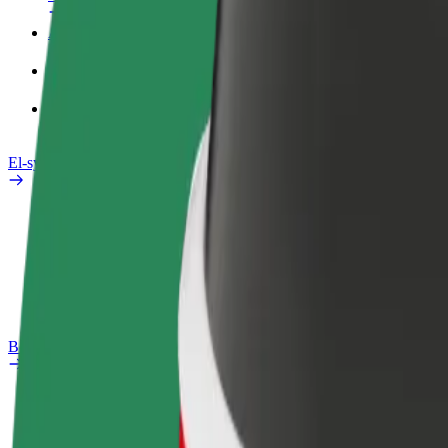
Arbeidsprofil
Produkter
Bolt Food for bedrifter
El-sykler
Sikkerhetslab
Rapporter et problem
OSS
Bolt Pluss
Fordeler
Slik blir du med