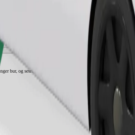
Bestill tur
nger bur, og setene må beskyttes med et teppe eller underlag.