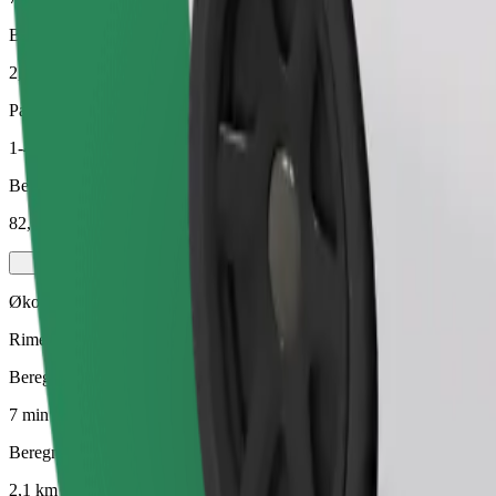
Beregnet avstand
2,1 km
Passasjerer
1-4
Beregnet pris
82,80 UAH
Økonomi
Rimelige turer i enkle biler
Beregnet reisetid
7 min
Beregnet avstand
2,1 km