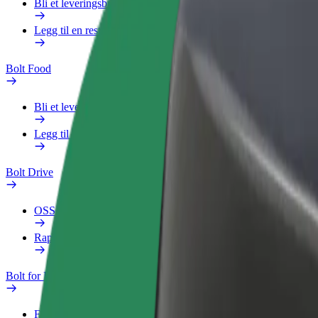
Bli et leveringsbud
Legg til en restaurant eller butikk
Bolt Food
Bli et leveringsbud
Legg til en restaurant eller butikk
Bolt Drive
OSS
Rapporter et kjøretøy
Bolt for Business
Fordeler