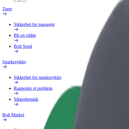
Turer
Sikkerhet for passasjer
Bli en sjåfør
Bolt Send
Sparkesykler
Sikkerhet for sparkesykler
Rapporter et problem
Sikkerhetslab
Bolt Market