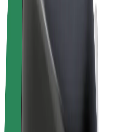
Vilkår og betingelser
Personvern
Informasjonskapsler
© 2026 Bolt Technology OÜ
Produkter
Turer
Sparkesykler
Bolt Market
Bolt Food
Bolt Drive
Bolt for Business