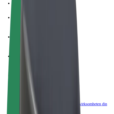
OSS
Bli en sjåfør
Tjen penger på egne vilkår
Bli et leveringsbud
Lever mat og få betalt ukentlig
Legg til en restaurant eller butikk
Nå ut til flere kunder og øk inntjeningen
Registrer deg som flåteeier
Legg til flåten din i Bolt og øk inntekten
Bolt for Business
Bolt-produkter og tjenester oppskalert for virksomheten din