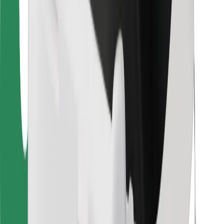
For leveringsbud
Bolt Food
For flåteeiere
For restauranter
Bolt for Business
Annet
Leverandører
Vilkår og betingelser
Informasjonskapsler
Sikkerhet
Få en tur på minutter!
Last ned Bolt-appen