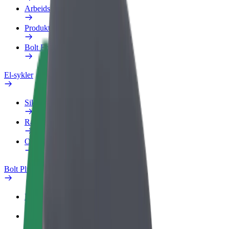
Arbeidsprofil
Produkter
Bolt Food for bedrifter
El-sykler
Sikkerhetslab
Rapporter et problem
OSS
Bolt Pluss
Fordeler
Slik blir du med