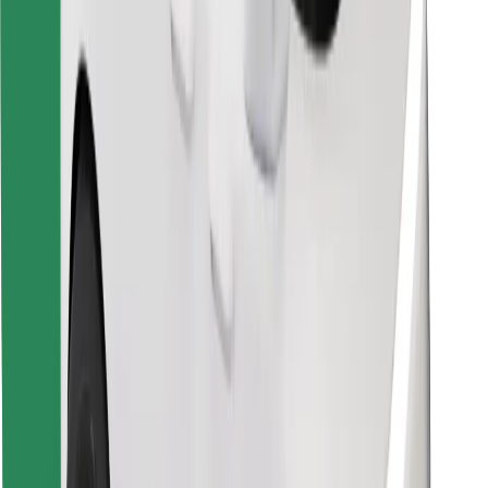
Finn yndlingsmaten din!
Last ned Bolt Food-appen