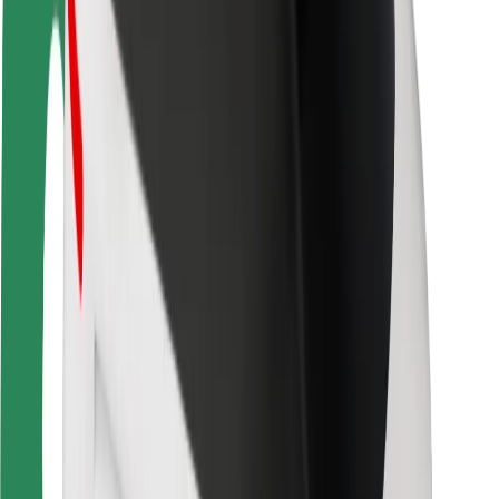
Sikkerhet for passasjer
Sjåførsikkerhet
Sikkerhet for sparkesykler
Sikkerhetslab
Byer
Steder
Byløsninger
Flyplasser
Bolt-ladestasjoner
Brukerstøtte
For passasjerer
For sjåfører