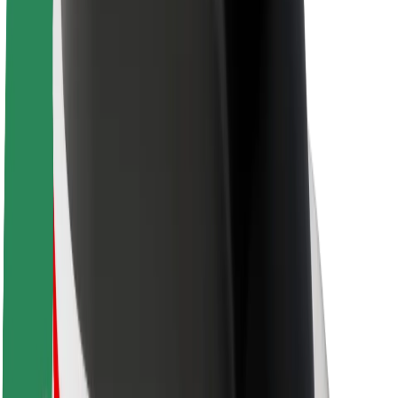
Om Bolt
Bærekraft hos Bolt
Prosjekt Zero
Blogg
Nyhetsrom
Retningslinjer for varemerke
Oppdrag
Investorrelasjoner
Ledelse
Merkevare
Media
Urban Fund
Sikkerhet