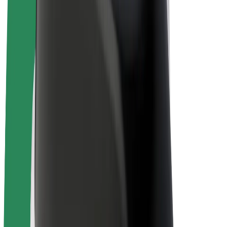
El-sykler
Bolt Pluss
Tjen med Bolt
Sjåfører
Sjåførinntekter
Leveringsbud
Inntekter for leveringsbud
Bolt Food-partnere
Flåter
Franchiser
Bedrift
Karrierer