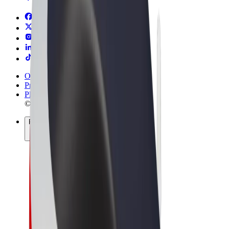
Ogólne Warunki
Prywatność
Pliki cookie
© 2026 Bolt Technology OÜ
Produkty
Przejazdy
Hulajnogi elektryczne
Bolt Market
Bolt Food
Bolt Drive