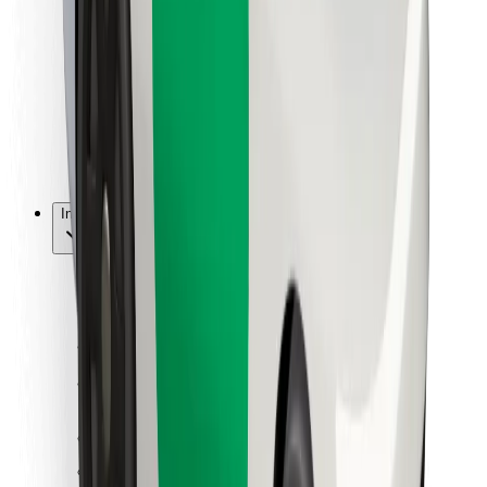
Dla dostawców
Bolt Food
Dla właścicieli floty
Dla restauracji
Bolt for Business
Inna
Dostawcy
Ogólne Warunki
Pliki cookie
Bezpieczeństwo
Zamów przejazd w kilka minut!
Pobierz aplikację Bolt