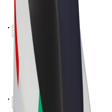
Bolt for Business
Rowery elektryczne
Bolt Plus
Zarabiaj z Bolt
Kierowcy
Zarobki kierowcy
Kurierzy
Zarobki kuriera
Partnerzy Bolt Food
Floty
Franczyza
O nas