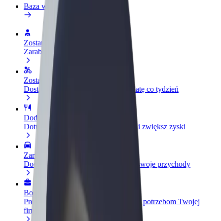
Baza wiedzy
Zostań kierowcą
Zarabiaj na swoich warunkach
Zostań dostawcą
Dostarczaj jedzenie i otrzymuj wypłatę co tydzień
Dodaj swoją restaurację lub sklep
Dotrzyj do większej liczby klientów i zwiększ zyski
Zarejestruj się jako właściciel floty
Dodaj swoją flotę do Bolt i zwiększ swoje przychody
Bolt for Business
Produkty i usługi Bolt odpowiadające potrzebom Twojej
firmy