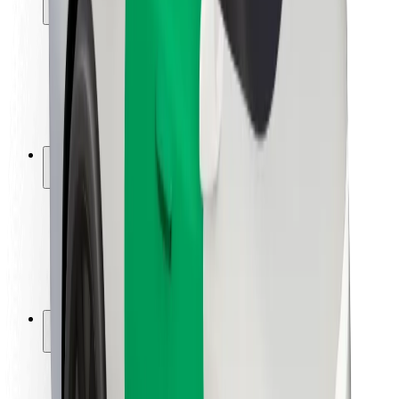
Bezpieczeństwo pasażerów
Bezpieczeństwo kierowców
Bezpieczna jazda na hulajnogach
Laboratorium bezpieczeństwa
Miasta
Lokalizacje
Rozwiązania dla miast
Lotniska
Stacje ładowania Bolt
Pomoc
Dla pasażerów
Dla kierowców