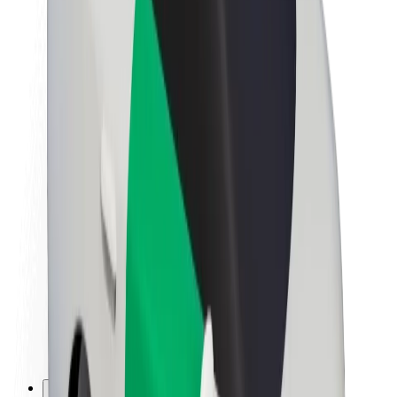
Kariera
O firmie Bolt
Zrównoważony rozwój w Bolt
Projekt Zero
Blog
Biuro prasowe
Wytyczne dotyczące marki
Misja
Relacje inwestorskie
Zespół zarządzający
Marka
Media
Fundusz Miejski
Bezpieczeństwo