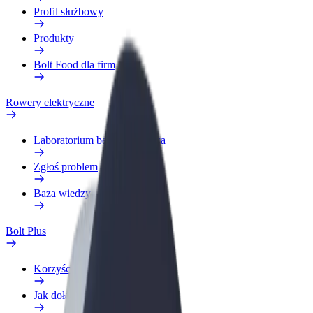
Profil służbowy
Produkty
Bolt Food dla firm
Rowery elektryczne
Laboratorium bezpieczeństwa
Zgłoś problem
Baza wiedzy
Bolt Plus
Korzyści
Jak dołączyć