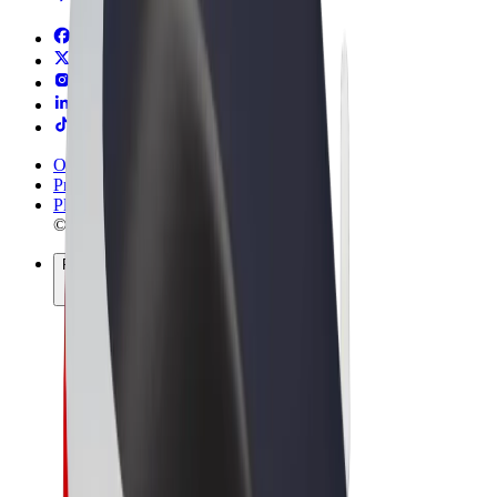
Ogólne Warunki
Prywatność
Pliki cookie
© 2026 Bolt Technology OÜ
Produkty
Przejazdy
Hulajnogi elektryczne
Bolt Market
Bolt Food
Bolt Drive