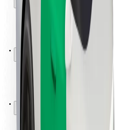
Bezpieczeństwo pasażerów
Bezpieczeństwo kierowców
Bezpieczna jazda na hulajnogach
Laboratorium bezpieczeństwa
Miasta
Lokalizacje
Rozwiązania dla miast
Lotniska
Stacje ładowania Bolt
Pomoc
Dla pasażerów
Dla kierowców