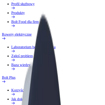
Profil służbowy
Produkty
Bolt Food dla firm
Rowery elektryczne
Laboratorium bezpieczeństwa
Zgłoś problem
Baza wiedzy
Bolt Plus
Korzyści
Jak dołączyć