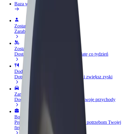
Baza wiedzy
Zostań kierowcą
Zarabiaj na swoich warunkach
Zostań dostawcą
Dostarczaj jedzenie i otrzymuj wypłatę co tydzień
Dodaj swoją restaurację lub sklep
Dotrzyj do większej liczby klientów i zwiększ zyski
Zarejestruj się jako właściciel floty
Dodaj swoją flotę do Bolt i zwiększ swoje przychody
Bolt for Business
Produkty i usługi Bolt odpowiadające potrzebom Twojej
firmy