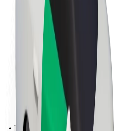
Kariera
O firmie Bolt
Zrównoważony rozwój w Bolt
Projekt Zero
Blog
Biuro prasowe
Wytyczne dotyczące marki
Misja
Relacje inwestorskie
Zespół zarządzający
Marka
Media
Fundusz Miejski
Bezpieczeństwo