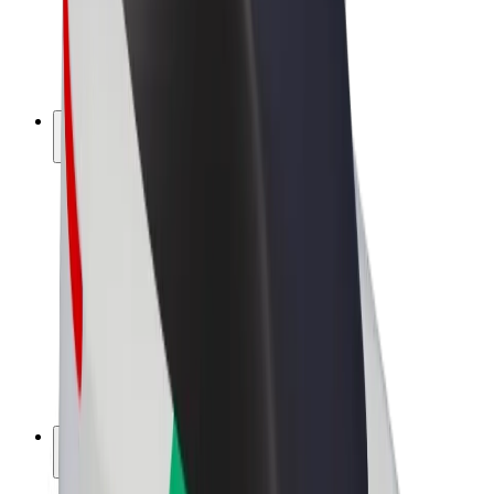
Bolt for Business
Rowery elektryczne
Bolt Plus
Zarabiaj z Bolt
Kierowcy
Zarobki kierowcy
Kurierzy
Zarobki kuriera
Partnerzy Bolt Food
Floty
Franczyza
O nas