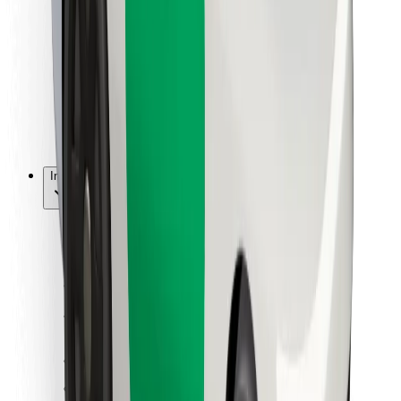
Dla dostawców
Bolt Food
Dla właścicieli floty
Dla restauracji
Bolt for Business
Inna
Dostawcy
Ogólne Warunki
Pliki cookie
Bezpieczeństwo
Zamów przejazd w kilka minut!
Pobierz aplikację Bolt