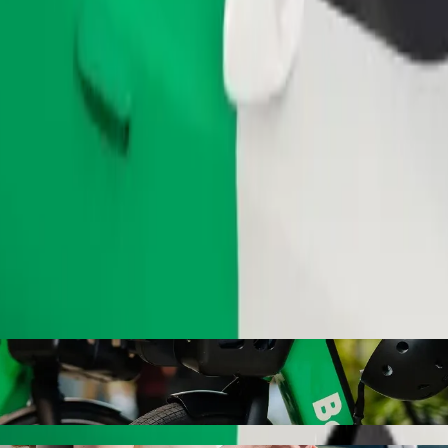
.
Zamów przejazd