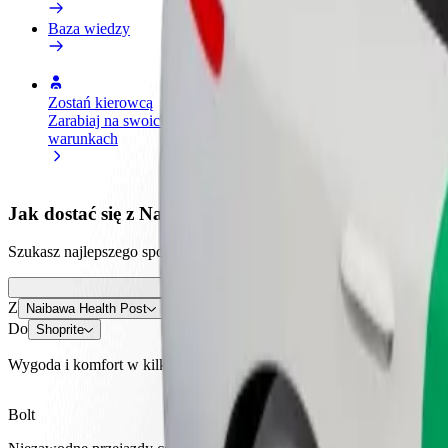
Baza wiedzy
Zostań kierowcą
Zostań dostawcą
Dodaj
Zarabiaj na swoich
Dostarczaj jedzenie i otrzymuj
Dotrz
warunkach
wypłatę co tydzień
i zwi
Jak dostać się z Naibawa Health Post do Shoprite
Szukasz najlepszego sposobu na dotarcie z Naibawa Health Post do Sho
Z
Naibawa Health Post
Do
Shoprite
Wygoda i komfort w kilku kliknięciach!
Bolt