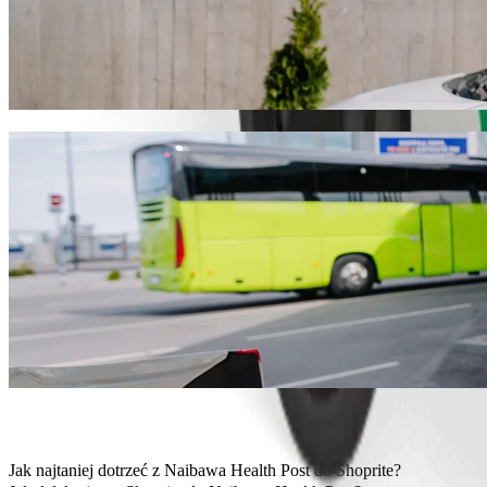
Pojedź z Naibawa Health Post do Shoprite 
Zalecamy przejazd Bolt, jeśli chcesz dotrzeć do Shoprite w jak najl
pojazd.
Pobierz aplikację Bolt
Usługi Bolt, aby dojechać z Naibawa Healt
Dużo bagażu? Zarezerwuj vany XL, które pomieszczą do 6 osób.
Chcesz dojechać ze stylem? Wypróbuj samochody premium Bolt.
Podróżujesz z dziećmi? Zamów przejazd samochodem z podstawk
Twój pupil jedzie z Tobą? Wypróbuj nasze przejazdy przyjazne z
Potrzebujesz dodatkowej pomocy? Nasza kategoria Assist oferuj
Niedrogie przejazdy? Skorzystaj z kompaktowych samochodów w n
Pobierz aplikację Bolt
Jak najtaniej dotrzeć z Naibawa Health Post do Shoprite?