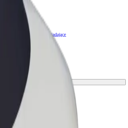
olt for Business
rodukty i usługi Bolt odpowiadające
potrzebom Twojej firmy
odek transportu.