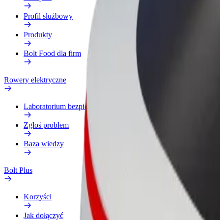
Profil służbowy
Produkty
Bolt Food dla firm
Rowery elektryczne
Laboratorium bezpieczeństwa
Zgłoś problem
Baza wiedzy
Bolt Plus
Korzyści
Jak dołączyć