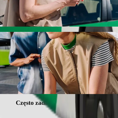
z Bolt
epszej cenie. Podróż zajmie ok. 17 min, a jego cena wyniesie ok. 259
h Post do Shoprite
ą dla dziecka.
wierzętom.
e pojazdy dostępne dla wózków inwalidzkich (WAV).
iższej cenie z Bolt Basic.
Często zadawane pytania (FAQ)