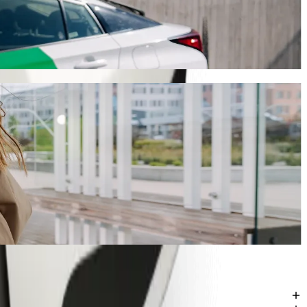
1,70 NGN NGN. Bez względu na okazję, znajdziemy dla Ciebie idealny