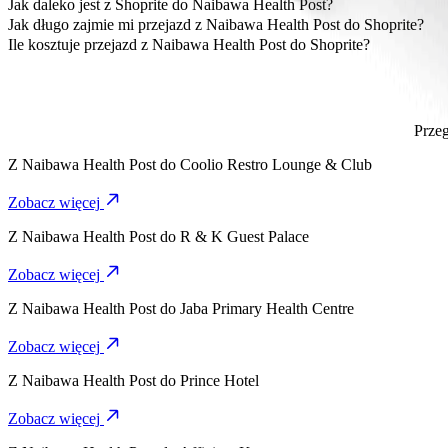
Najbardziej przystępna cenowo opcja dojazdu z Naibawa Health Pos
Jak daleko jest z Shoprite do Naibawa Health Post?
Shoprite znajduje się około 7,9 km od Naibawa Health Post.
Jak długo zajmie mi przejazd z Naibawa Health Post do Shoprite?
Dojazd z Naibawa Health Post do Shoprite Keke zajmie ok. 17 min.
Ile kosztuje przejazd z Naibawa Health Post do Shoprite?
Koszt przejazdu z Naibawa Health Post do Shoprite Keke wyniesi
Przeg
Z
Naibawa Health Post
do
Coolio Restro Lounge & Club
Zobacz więcej
Z
Naibawa Health Post
do
R & K Guest Palace
Zobacz więcej
Z
Naibawa Health Post
do
Jaba Primary Health Centre
Zobacz więcej
Z
Naibawa Health Post
do
Prince Hotel
Zobacz więcej