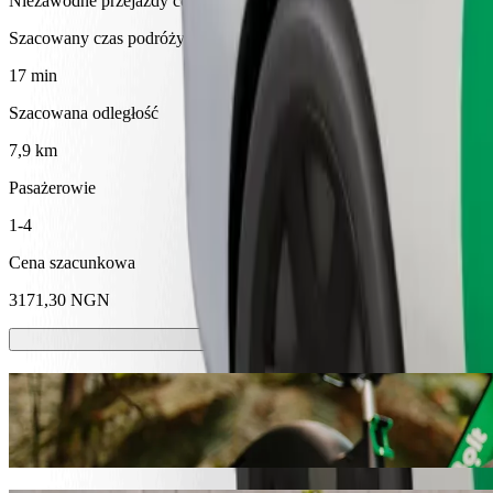
Niezawodne przejazdy codziennymi samochodami średniej wielkości
Szacowany czas podróży
17 min
Szacowana odległość
7,9 km
Pasażerowie
1-4
Cena szacunkowa
3171,30 NGN
Hulajnóg lub rowerów elektrycznych
Poruszaj się po Kano hulajnogami lub rowerami elektrycznymi
Pobierz aplikację Bolt