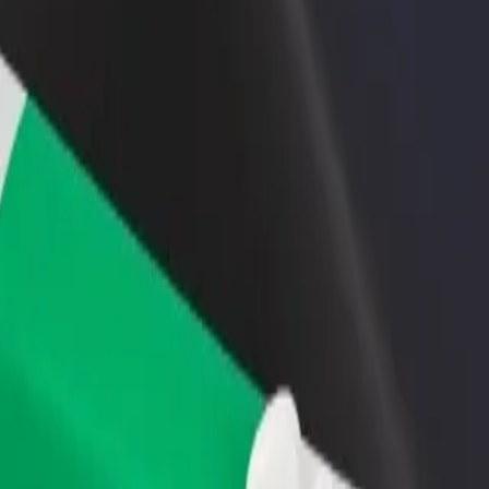
 swoją restaurację lub sklep
Zarejestruj się jako właściciel floty
B
yj do większej liczby klientów
Dodaj swoją flotę do Bolt i zwiększ
P
ększ zyski
swoje przychody
prite? Zapoznaj się z naszymi usługami i znajdź dla siebie idealny śr
Pobierz Bolt Food