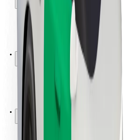
Bezpieczeństwo pasażerów
Bezpieczeństwo kierowców
Bezpieczna jazda na hulajnogach
Laboratorium bezpieczeństwa
Miasta
Lokalizacje
Rozwiązania dla miast
Lotniska
Stacje ładowania Bolt
Pomoc
Dla pasażerów
Dla kierowców