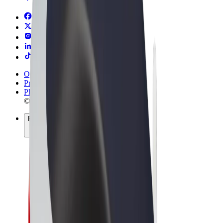
Ogólne Warunki
Prywatność
Pliki cookie
© 2026 Bolt Technology OÜ
Produkty
Przejazdy
Hulajnogi elektryczne
Bolt Market
Bolt Food
Bolt Drive