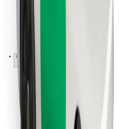
Dla dostawców
Bolt Food
Dla właścicieli floty
Dla restauracji
Bolt for Business
Inna
Dostawcy
Ogólne Warunki
Pliki cookie
Bezpieczeństwo
Zamów przejazd w kilka minut!
Pobierz aplikację Bolt