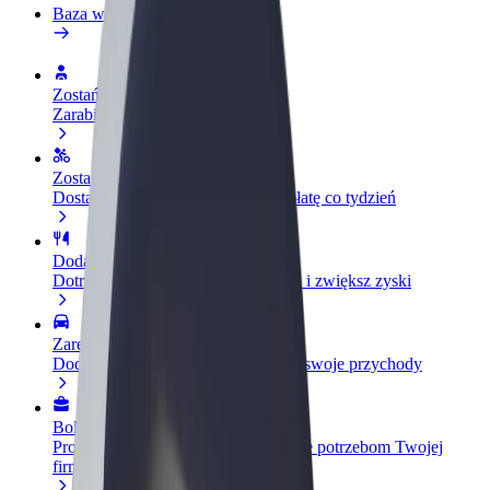
Baza wiedzy
Zostań kierowcą
Zarabiaj na swoich warunkach
Zostań dostawcą
Dostarczaj jedzenie i otrzymuj wypłatę co tydzień
Dodaj swoją restaurację lub sklep
Dotrzyj do większej liczby klientów i zwiększ zyski
Zarejestruj się jako właściciel floty
Dodaj swoją flotę do Bolt i zwiększ swoje przychody
Bolt for Business
Produkty i usługi Bolt odpowiadające potrzebom Twojej
firmy