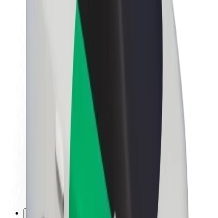
Kariera
O firmie Bolt
Zrównoważony rozwój w Bolt
Projekt Zero
Blog
Biuro prasowe
Wytyczne dotyczące marki
Misja
Relacje inwestorskie
Zespół zarządzający
Marka
Media
Fundusz Miejski
Bezpieczeństwo