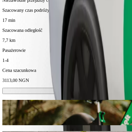
Niezawodne przejazdy codziennymi samochodami średniej wielkości
Szacowany czas podróży
17 min
Szacowana odległość
7,7 km
Pasażerowie
1-4
Cena szacunkowa
3113,00 NGN
Hulajnóg lub rowerów elektrycznych
Poruszaj się po Kano hulajnogami lub rowerami elektrycznymi
Pobierz aplikację Bolt