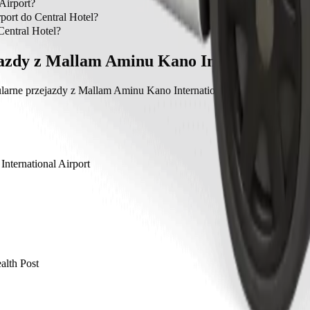
International Airport do Central Hotel to Keke, którego koszt wyni
Airport?
ational Airport.
port do Central Hotel?
 Keke zajmie ok. 17 min.
Central Hotel?
ntral Hotel Keke wyniesie ok. 2549,00 NGN NGN.
azdy z Mallam Aminu Kano International A
larne przejazdy z Mallam Aminu Kano International Airport do innyc
nternational Airport
lth Post