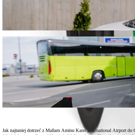
Pojedź z Mallam Aminu Kano International
Zalecamy przejazd Bolt, jeśli chcesz dotrzeć do Central Hotel w ja
idealny pojazd.
Pobierz aplikację Bolt
Usługi Bolt, aby dojechać z Mallam Aminu
Dużo bagażu? Zarezerwuj vany XL, które pomieszczą do 6 osób.
Chcesz dojechać ze stylem? Wypróbuj samochody premium Bolt.
Podróżujesz z dziećmi? Zamów przejazd samochodem z podstawk
Twój pupil jedzie z Tobą? Wypróbuj nasze przejazdy przyjazne z
Potrzebujesz dodatkowej pomocy? Nasza kategoria Assist oferuj
Niedrogie przejazdy? Skorzystaj z kompaktowych samochodów w n
Pobierz aplikację Bolt
Jak najtaniej dotrzeć z Mallam Aminu Kano International Airport do 