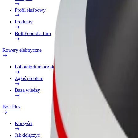
Profil służbowy
Produkty
Bolt Food dla firm
Rowery elektryczne
Laboratorium bezpieczeństwa
Zgłoś problem
Baza wiedzy
Bolt Plus
Korzyści
Jak dołączyć