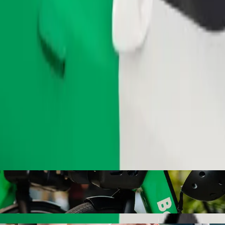
.
Zamów przejazd