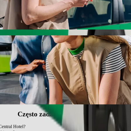
 Airport do Central Hotel z Bolt
k najlepszej cenie. Podróż zajmie ok. 17 min, a jego cena wyniesie ok
 Kano International Airport do Central Hot
ą dla dziecka.
wierzętom.
e pojazdy dostępne dla wózków inwalidzkich (WAV).
iższej cenie z Bolt Basic.
Często zadawane pytania (FAQ)
Central Hotel?