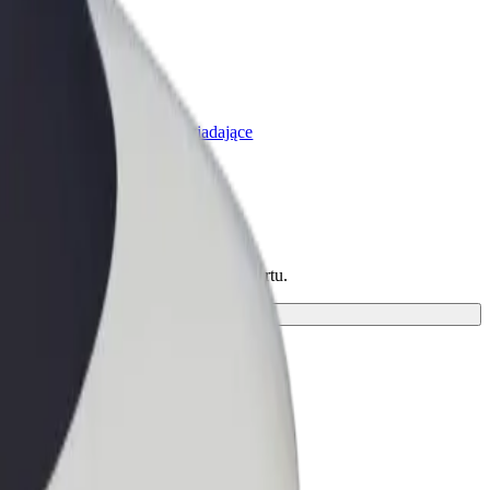
olt for Business
rodukty i usługi Bolt odpowiadające
potrzebom Twojej firmy
jdź dla siebie idealny środek transportu.