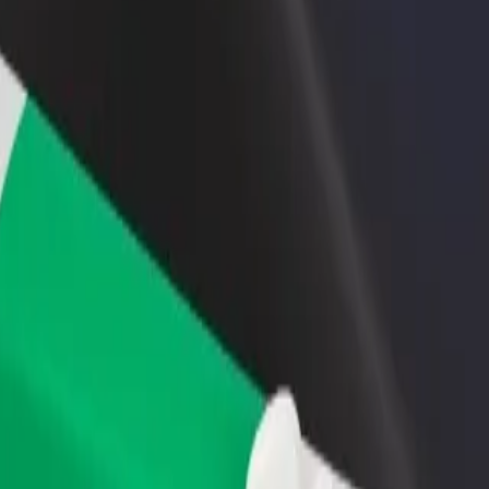
 swoją restaurację lub sklep
Zarejestruj się jako właściciel floty
B
yj do większej liczby klientów
Dodaj swoją flotę do Bolt i zwiększ
P
ększ zyski
swoje przychody
rport do Central Hotel
ional Airport do Central Hotel? Zapoznaj się z naszymi usługami i zna
Pobierz Bolt Food