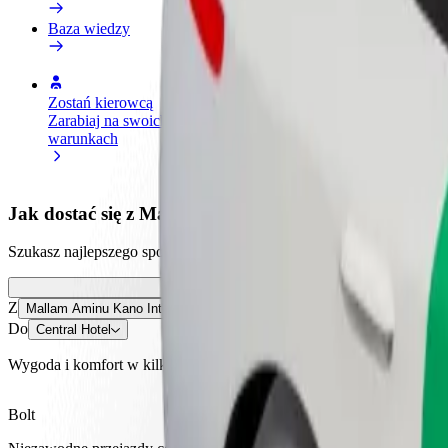
Baza wiedzy
Zostań kierowcą
Zostań dostawcą
Dodaj
Zarabiaj na swoich
Dostarczaj jedzenie i otrzymuj
Dotrz
warunkach
wypłatę co tydzień
i zwi
Jak dostać się z Mallam Aminu Kano International Ai
Szukasz najlepszego sposobu na dotarcie z Mallam Aminu Kano Internat
Z
Mallam Aminu Kano International Airport
Do
Central Hotel
Wygoda i komfort w kilku kliknięciach!
Bolt