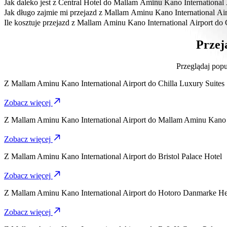
Najbardziej przystępna cenowo opcja dojazdu z Mallam Aminu Kano 
Jak daleko jest z Central Hotel do Mallam Aminu Kano International 
Central Hotel znajduje się około 7,7 km od Mallam Aminu Kano Intern
Jak długo zajmie mi przejazd z Mallam Aminu Kano International Air
Dojazd z Mallam Aminu Kano International Airport do Central Hotel
Ile kosztuje przejazd z Mallam Aminu Kano International Airport do 
Koszt przejazdu z Mallam Aminu Kano International Airport do Ce
Przej
Przeglądaj popu
Z
Mallam Aminu Kano International Airport
do
Chilla Luxury Suites
Zobacz więcej
Z
Mallam Aminu Kano International Airport
do
Mallam Aminu Kano I
Zobacz więcej
Z
Mallam Aminu Kano International Airport
do
Bristol Palace Hotel
Zobacz więcej
Z
Mallam Aminu Kano International Airport
do
Hotoro Danmarke Hea
Zobacz więcej