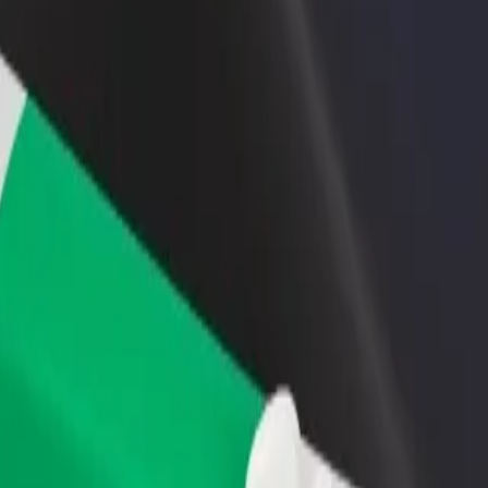
 swoją restaurację lub sklep
Zarejestruj się jako właściciel floty
B
yj do większej liczby klientów
Dodaj swoją flotę do Bolt i zwiększ
P
ększ zyski
swoje przychody
Airport do Omega Pool
tional Airport do Omega Pool? Zapoznaj się z naszymi usługami i znaj
Pobierz Bolt Food