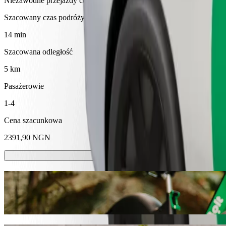
Niezawodne przejazdy codziennymi samochodami średniej wielkości
Szacowany czas podróży
14 min
Szacowana odległość
5 km
Pasażerowie
1-4
Cena szacunkowa
2391,90 NGN
Hulajnóg lub rowerów elektrycznych
Poruszaj się po Kano hulajnogami lub rowerami elektrycznymi
Pobierz aplikację Bolt