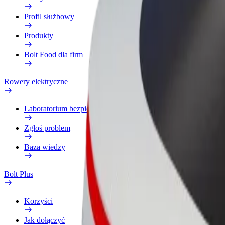
Profil służbowy
Produkty
Bolt Food dla firm
Rowery elektryczne
Laboratorium bezpieczeństwa
Zgłoś problem
Baza wiedzy
Bolt Plus
Korzyści
Jak dołączyć