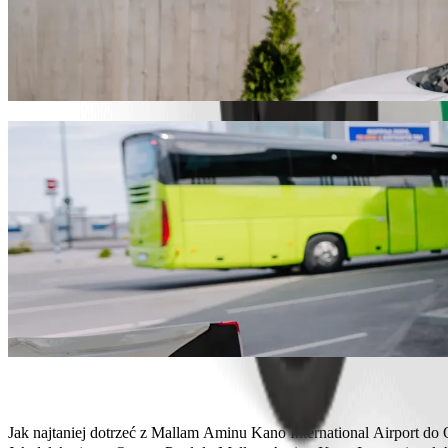
Pojedź z Mallam Aminu Kano Internationa
Zalecamy przejazd Bolt, jeśli chcesz dotrzeć do Omega Pool w jak n
idealny pojazd.
Pobierz aplikację Bolt
Usługi Bolt, aby dojechać z Mallam Aminu
Dużo bagażu? Zarezerwuj vany XL, które pomieszczą do 6 osób.
Chcesz dojechać ze stylem? Wypróbuj samochody premium Bolt.
Podróżujesz z dziećmi? Zamów przejazd samochodem z podstawk
Twój pupil jedzie z Tobą? Wypróbuj nasze przejazdy przyjazne z
Potrzebujesz dodatkowej pomocy? Nasza kategoria Assist oferuj
Niedrogie przejazdy? Skorzystaj z kompaktowych samochodów w n
Pobierz aplikację Bolt
Jak najtaniej dotrzeć z Mallam Aminu Kano International Airport d