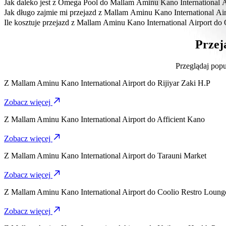
Najbardziej przystępna cenowo opcja dojazdu z Mallam Aminu Kano
Jak daleko jest z Omega Pool do Mallam Aminu Kano International A
Omega Pool znajduje się około 5 km od Mallam Aminu Kano Internati
Jak długo zajmie mi przejazd z Mallam Aminu Kano International A
Dojazd z Mallam Aminu Kano International Airport do Omega Pool K
Ile kosztuje przejazd z Mallam Aminu Kano International Airport d
Koszt przejazdu z Mallam Aminu Kano International Airport do O
Przej
Przeglądaj popu
Z
Mallam Aminu Kano International Airport
do
Rijiyar Zaki H.P
Zobacz więcej
Z
Mallam Aminu Kano International Airport
do
Afficient Kano
Zobacz więcej
Z
Mallam Aminu Kano International Airport
do
Tarauni Market
Zobacz więcej
Z
Mallam Aminu Kano International Airport
do
Coolio Restro Loung
Zobacz więcej