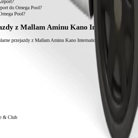
 International Airport do Omega Pool to Keke, którego koszt wynie
irport?
onal Airport.
irport do Omega Pool?
eke zajmie ok. 14 min.
o Omega Pool?
mega Pool Keke wyniesie ok. 2020,40 NGN NGN.
azdy z Mallam Aminu Kano International A
larne przejazdy z Mallam Aminu Kano International Airport do innyc
e & Club