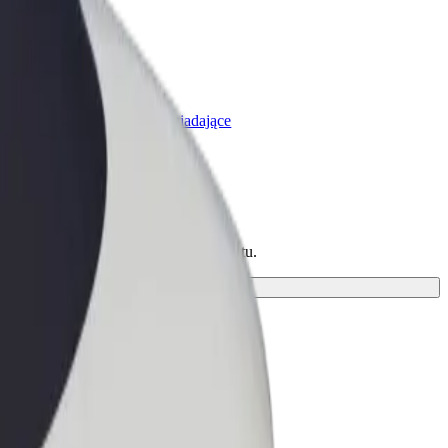
olt for Business
rodukty i usługi Bolt odpowiadające
potrzebom Twojej firmy
dź dla siebie idealny środek transportu.