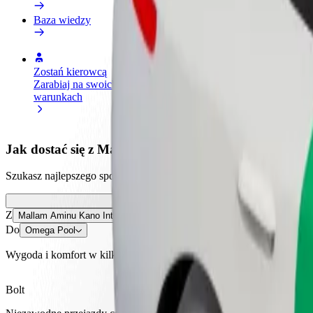
Baza wiedzy
Zostań kierowcą
Zostań dostawcą
Dodaj
Zarabiaj na swoich
Dostarczaj jedzenie i otrzymuj
Dotrz
warunkach
wypłatę co tydzień
i zwi
Jak dostać się z Mallam Aminu Kano International 
Szukasz najlepszego sposobu na dotarcie z Mallam Aminu Kano Interna
Z
Mallam Aminu Kano International Airport
Do
Omega Pool
Wygoda i komfort w kilku kliknięciach!
Bolt