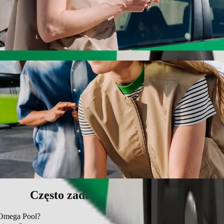
l Airport do Omega Pool z Bolt
ajlepszej cenie. Podróż zajmie ok. 14 min, a jego cena wyniesie ok.
 Kano International Airport do Omega Poo
ą dla dziecka.
wierzętom.
e pojazdy dostępne dla wózków inwalidzkich (WAV).
iższej cenie z Bolt Basic.
Często zadawane pytania (FAQ)
o Omega Pool?