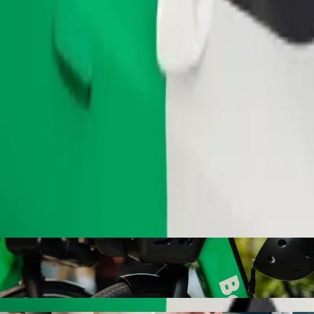
.
Zamów przejazd