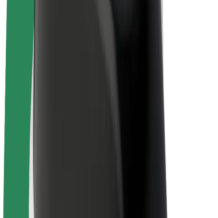
Bolt for Business
Rowery elektryczne
Bolt Plus
Zarabiaj z Bolt
Kierowcy
Zarobki kierowcy
Kurierzy
Zarobki kuriera
Partnerzy Bolt Food
Floty
Franczyza
O nas