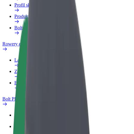
Profil służbowy
Produkty
Bolt Food dla firm
Rowery elektryczne
Laboratorium bezpieczeństwa
Zgłoś problem
Baza wiedzy
Bolt Plus
Korzyści
Jak dołączyć