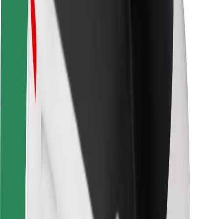
Bezpieczeństwo pasażerów
Bezpieczeństwo kierowców
Bezpieczna jazda na hulajnogach
Laboratorium bezpieczeństwa
Miasta
Lokalizacje
Rozwiązania dla miast
Lotniska
Stacje ładowania Bolt
Pomoc
Dla pasażerów
Dla kierowców