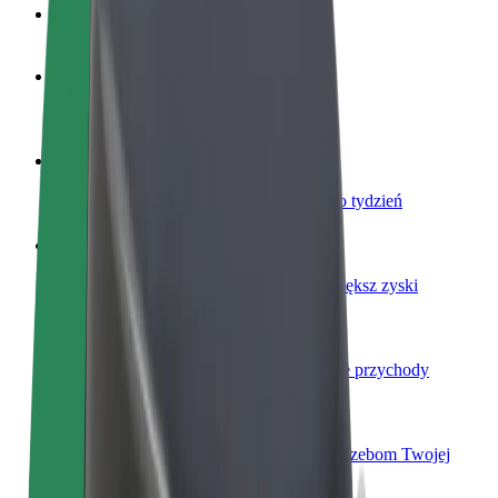
Baza wiedzy
Zostań kierowcą
Zarabiaj na swoich warunkach
Zostań dostawcą
Dostarczaj jedzenie i otrzymuj wypłatę co tydzień
Dodaj swoją restaurację lub sklep
Dotrzyj do większej liczby klientów i zwiększ zyski
Zarejestruj się jako właściciel floty
Dodaj swoją flotę do Bolt i zwiększ swoje przychody
Bolt for Business
Produkty i usługi Bolt odpowiadające potrzebom Twojej
firmy