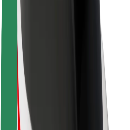
Kariera
O firmie Bolt
Zrównoważony rozwój w Bolt
Projekt Zero
Blog
Biuro prasowe
Wytyczne dotyczące marki
Misja
Relacje inwestorskie
Zespół zarządzający
Marka
Media
Fundusz Miejski
Bezpieczeństwo