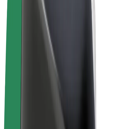
Ogólne Warunki
Prywatność
Pliki cookie
© 2026 Bolt Technology OÜ
Produkty
Przejazdy
Hulajnogi elektryczne
Bolt Market
Bolt Food
Bolt Drive