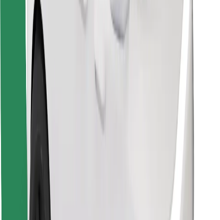
Znajdź swoje ulubione jedzenie!
Pobierz aplikację Bolt Food