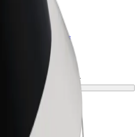
olt for Business
rodukty i usługi Bolt odpowiadające
potrzebom Twojej firmy
ajdź dla siebie idealny środek transportu.