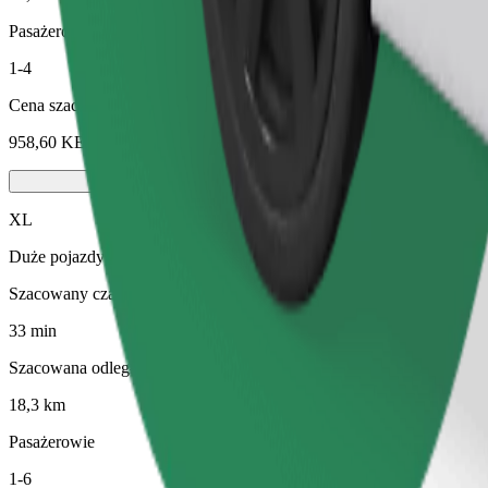
Pasażerowie
1-4
Cena szacunkowa
958,60 KES
XL
Duże pojazdy z miejscami siedzącymi dla 6 osób
Szacowany czas podróży
33 min
Szacowana odległość
18,3 km
Pasażerowie
1-6