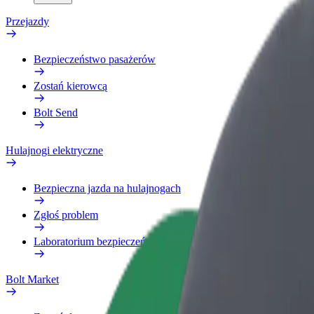
Przejazdy
Bezpieczeństwo pasażerów
Zostań kierowcą
Bolt Send
Hulajnogi elektryczne
Bezpieczna jazda na hulajnogach
Zgłoś problem
Laboratorium bezpieczeństwa
Bolt Market