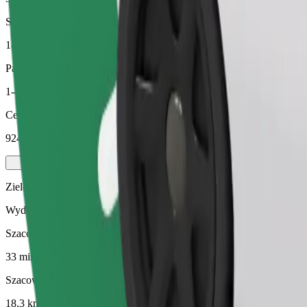
Szacowana odległość
18,3 km
Pasażerowie
1-4
Cena szacunkowa
924,40 KES
Zielony
Wydajne przejazdy hybrydowymi i elektrycznymi pojazdami
Szacowany czas podróży
33 min
Szacowana odległość
18,3 km