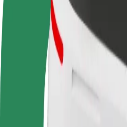
Baza wiedzy
Zostań kierowcą
Zostań dostawcą
Dodaj
Zarabiaj na swoich
Dostarczaj jedzenie i otrzymuj
Dotrz
warunkach
wypłatę co tydzień
i zwi
Jak dostać się z (JKIA) Jomo Kenyatta International
Szukasz najlepszego sposobu na dotarcie z (JKIA) Jomo Kenyatta Inter
Z
(JKIA) Jomo Kenyatta International Airport
Do
Yaya Centre
Wygoda i komfort w kilku kliknięciach!
Bolt