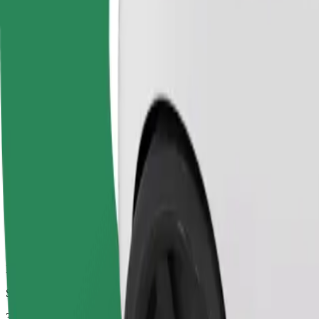
Niezawodne przejazdy codziennymi samochodami średniej wielkości
Szacowany czas podróży
33 min
Szacowana odległość
18,3 km
Pasażerowie
1-4
Cena szacunkowa
644,20 KES
Basic
Niedrogie przejazdy samochodami w podstawowym standardzie
Szacowany czas podróży
33 min