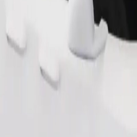
.
Zamów przejazd