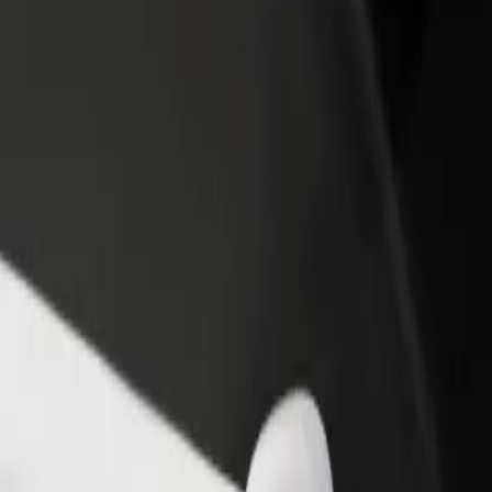
 swoją restaurację lub sklep
Zarejestruj się jako właściciel floty
B
yj do większej liczby klientów
Dodaj swoją flotę do Bolt i zwiększ
P
ększ zyski
swoje przychody
 Airport do Yaya Centre
national Airport do Yaya Centre? Zapoznaj się z naszymi usługami i zn
Pobierz Bolt Food