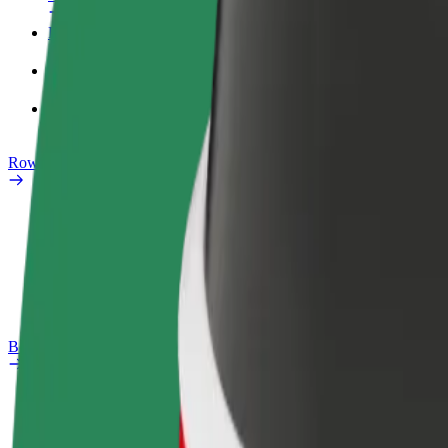
Profil służbowy
Produkty
Bolt Food dla firm
Rowery elektryczne
Laboratorium bezpieczeństwa
Zgłoś problem
Baza wiedzy
Bolt Plus
Korzyści
Jak dołączyć