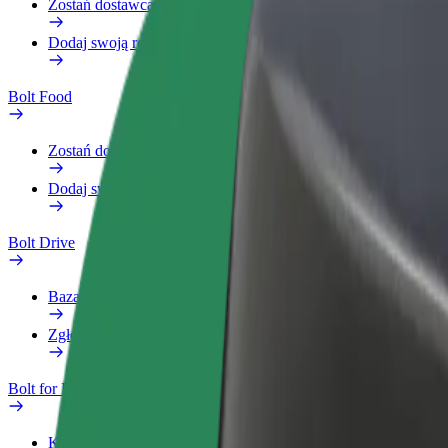
Zostań dostawcą
Dodaj swoją restaurację lub sklep
Bolt Food
Zostań dostawcą
Dodaj swoją restaurację lub sklep
Bolt Drive
Baza wiedzy
Zgłoś pojazd
Bolt for Business
Korzyści