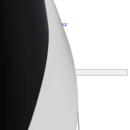
olt for Business
rodukty i usługi Bolt odpowiadające
potrzebom Twojej firmy
dla siebie idealny środek transportu.