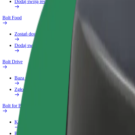
Dodaj swoją restaurację lub sklep
Bolt Food
Zostań dostawcą
Dodaj swoją restaurację lub sklep
Bolt Drive
Baza wiedzy
Zgłoś pojazd
Bolt for Business
Korzyści
Profil służbowy