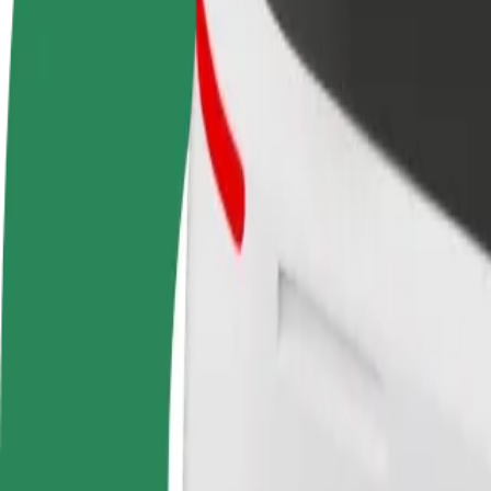
Zostań kierowcą
Zostań dostawcą
Dodaj
Zarabiaj na swoich
Dostarczaj jedzenie i otrzymuj
Dotrz
warunkach
wypłatę co tydzień
i zwi
Jak dostać się z Business Bay Square Mall do Kenya 
Szukasz najlepszego sposobu na dotarcie z Business Bay Square Mall 
Z
Business Bay Square Mall
Do
Kenya National Archives
Wygoda i komfort w kilku kliknięciach!
Bolt
Niezawodne przejazdy codziennymi samochodami średniej wielkości
Szacowany czas podróży