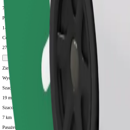
7 km
Pasażerowie
1-4
Cena szacunkowa
271,20 KES
Zielony
Wydajne przejazdy hybrydowymi i elektrycznymi pojazdami
Szacowany czas podróży
19 min
Szacowana odległość
7 km
Pasażerowie