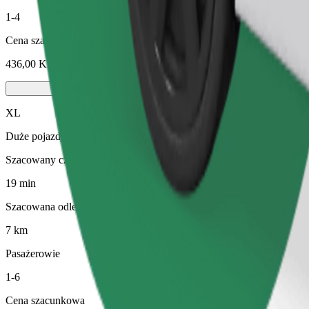
1-4
Cena szacunkowa
436,00 KES
XL
Duże pojazdy z miejscami siedzącymi dla 6 osób
Szacowany czas podróży
19 min
Szacowana odległość
7 km
Pasażerowie
1-6
Cena szacunkowa