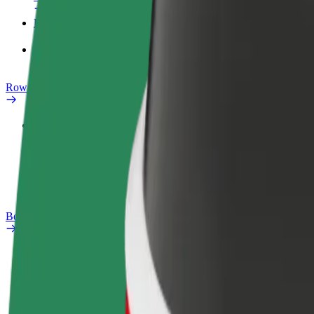
Produkty
Bolt Food dla firm
Rowery elektryczne
Laboratorium bezpieczeństwa
Zgłoś problem
Baza wiedzy
Bolt Plus
Korzyści
Jak dołączyć
Baza wiedzy