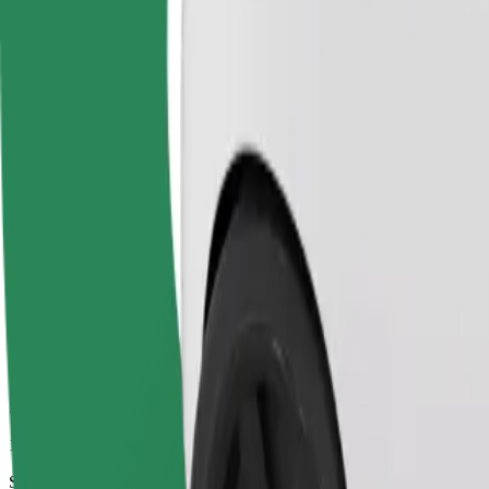
19 min
Szacowana odległość
7 km
Pasażerowie
1-4
Cena szacunkowa
524,60 KES
Basic
Niedrogie przejazdy samochodami w podstawowym standardzie
Szacowany czas podróży
19 min
Szacowana odległość