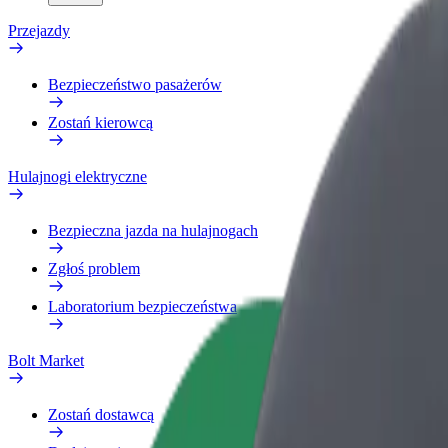
Przejazdy
Bezpieczeństwo pasażerów
Zostań kierowcą
Hulajnogi elektryczne
Bezpieczna jazda na hulajnogach
Zgłoś problem
Laboratorium bezpieczeństwa
Bolt Market
Zostań dostawcą