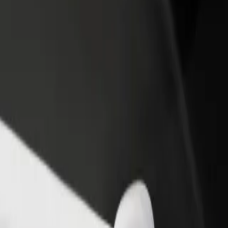
 swoją restaurację lub sklep
Zarejestruj się jako właściciel floty
B
yj do większej liczby klientów
Dodaj swoją flotę do Bolt i zwiększ
P
ększ zyski
swoje przychody
National Archives
do Kenya National Archives? Zapoznaj się z naszymi usługami i znajdź 
Pobierz Bolt Food
.