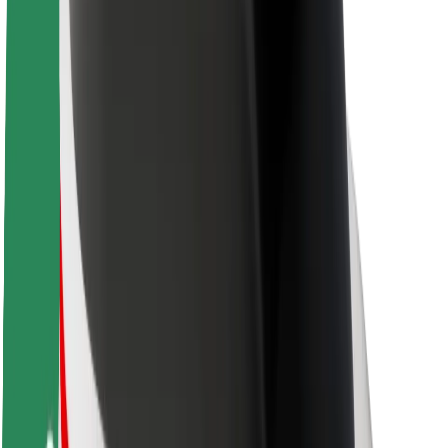
Zrównoważony rozwój w Bolt
Projekt Zero
Blog
Biuro prasowe
Wytyczne dotyczące marki
Misja
Relacje inwestorskie
Zespół zarządzający
Marka
Media
Fundusz Miejski
Bezpieczeństwo