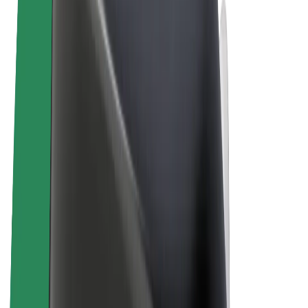
Ogólne Warunki
Prywatność
Pliki cookie
© 2026 Bolt Technology OÜ
Produkty
Przejazdy
Hulajnogi elektryczne
Bolt Market
Bolt Food
Bolt Drive
Bolt for Business