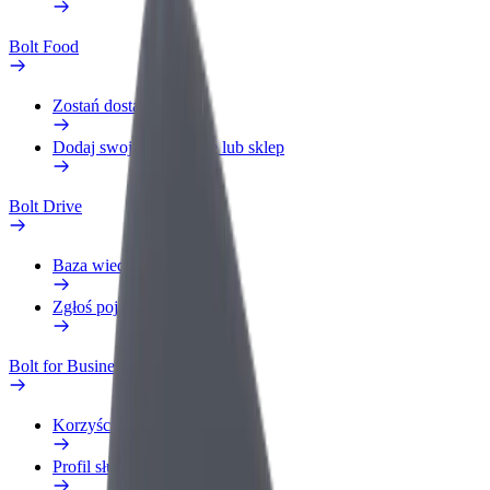
Bolt Food
Zostań dostawcą
Dodaj swoją restaurację lub sklep
Bolt Drive
Baza wiedzy
Zgłoś pojazd
Bolt for Business
Korzyści
Profil służbowy