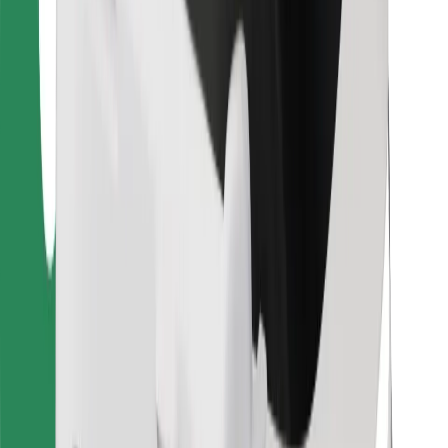
Bolt Food
Dla właścicieli floty
Dla restauracji
Bolt for Business
Inna
Dostawcy
Ogólne Warunki
Pliki cookie
Bezpieczeństwo
Zamów przejazd w kilka minut!
Pobierz aplikację Bolt
Znajdź swoje ulubione jedzenie!