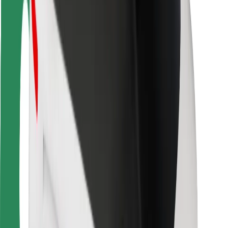
Bezpieczeństwo pasażerów
Bezpieczeństwo kierowców
Bezpieczna jazda na hulajnogach
Laboratorium bezpieczeństwa
Miasta
Lokalizacje
Rozwiązania dla miast
Lotniska
Stacje ładowania Bolt
Pomoc
Dla pasażerów
Dla kierowców
Dla dostawców