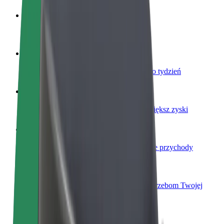
Zostań kierowcą
Zarabiaj na swoich warunkach
Zostań dostawcą
Dostarczaj jedzenie i otrzymuj wypłatę co tydzień
Dodaj swoją restaurację lub sklep
Dotrzyj do większej liczby klientów i zwiększ zyski
Zarejestruj się jako właściciel floty
Dodaj swoją flotę do Bolt i zwiększ swoje przychody
Bolt for Business
Produkty i usługi Bolt odpowiadające potrzebom Twojej
firmy