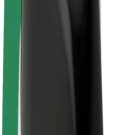
Rowery elektryczne
Bolt Plus
Zarabiaj z Bolt
Kierowcy
Zarobki kierowcy
Kurierzy
Zarobki kuriera
Partnerzy Bolt Food
Floty
Franczyza
O nas
Kariera
O firmie Bolt