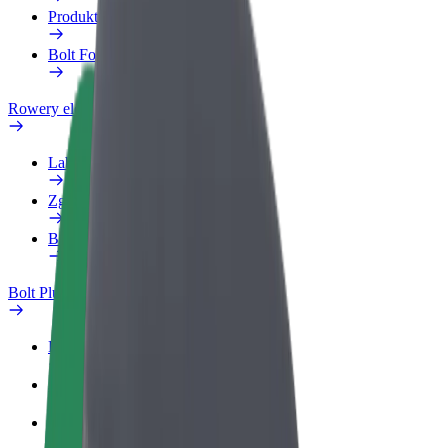
Produkty
Bolt Food dla firm
Rowery elektryczne
Laboratorium bezpieczeństwa
Zgłoś problem
Baza wiedzy
Bolt Plus
Korzyści
Jak dołączyć
Baza wiedzy