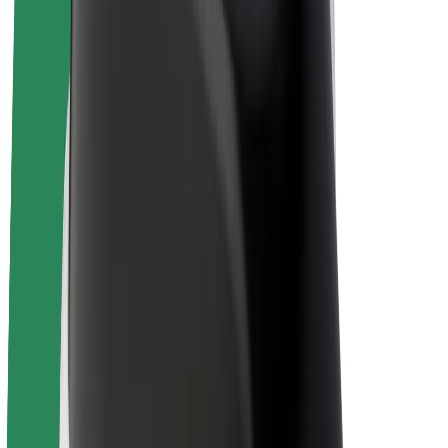
Bolt for Business
Rowery elektryczne
Bolt Plus
Zarabiaj z Bolt
Kierowcy
Zarobki kierowcy
Kurierzy
Zarobki kuriera
Partnerzy Bolt Food
Floty
Franczyza
O nas