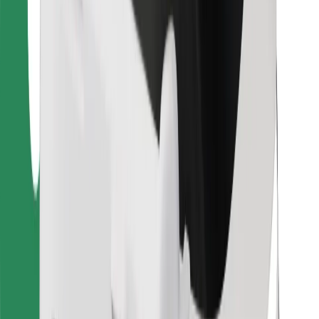
Dla dostawców
Bolt Food
Dla właścicieli floty
Dla restauracji
Bolt for Business
Inna
Dostawcy
Ogólne Warunki
Pliki cookie
Bezpieczeństwo
Zamów przejazd w kilka minut!
Pobierz aplikację Bolt