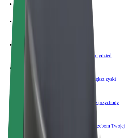
Baza wiedzy
Zostań kierowcą
Zarabiaj na swoich warunkach
Zostań dostawcą
Dostarczaj jedzenie i otrzymuj wypłatę co tydzień
Dodaj swoją restaurację lub sklep
Dotrzyj do większej liczby klientów i zwiększ zyski
Zarejestruj się jako właściciel floty
Dodaj swoją flotę do Bolt i zwiększ swoje przychody
Bolt for Business
Produkty i usługi Bolt odpowiadające potrzebom Twojej
firmy