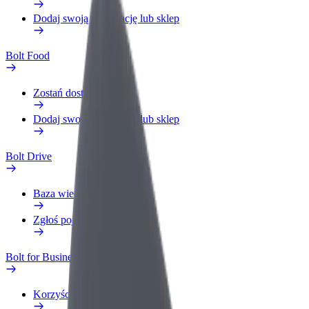
Dodaj swoją restaurację lub sklep
Bolt Food
Zostań dostawcą
Dodaj swoją restaurację lub sklep
Bolt Drive
Baza wiedzy
Zgłoś pojazd
Bolt for Business
Korzyści