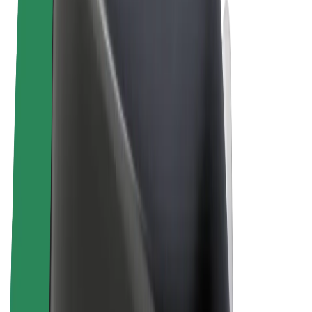
Ogólne Warunki
Prywatność
Pliki cookie
© 2026 Bolt Technology OÜ
Produkty
Przejazdy
Hulajnogi elektryczne
Bolt Market
Bolt Food
Bolt Drive