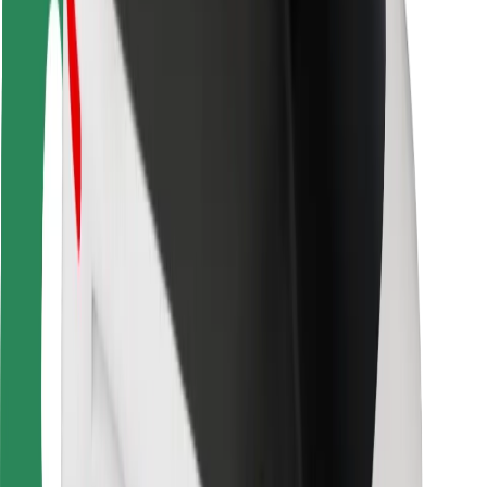
Bezpieczeństwo pasażerów
Bezpieczeństwo kierowców
Bezpieczna jazda na hulajnogach
Laboratorium bezpieczeństwa
Miasta
Lokalizacje
Rozwiązania dla miast
Lotniska
Stacje ładowania Bolt
Pomoc
Dla pasażerów
Dla kierowców