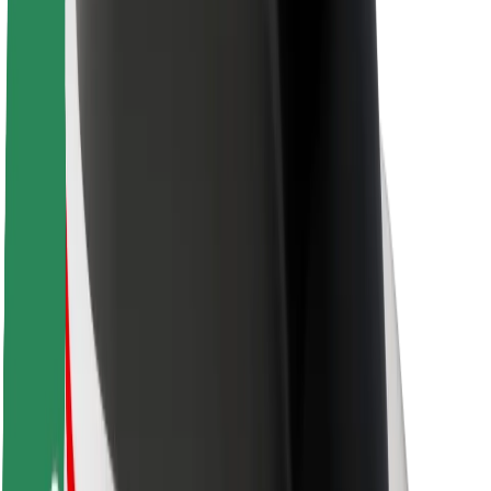
Kariera
O firmie Bolt
Zrównoważony rozwój w Bolt
Projekt Zero
Blog
Biuro prasowe
Wytyczne dotyczące marki
Misja
Relacje inwestorskie
Zespół zarządzający
Marka
Media
Fundusz Miejski
Bezpieczeństwo