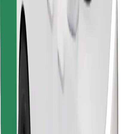
Znajdź swoje ulubione jedzenie!
Pobierz aplikację Bolt Food