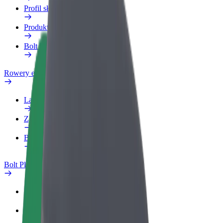
Profil służbowy
Produkty
Bolt Food dla firm
Rowery elektryczne
Laboratorium bezpieczeństwa
Zgłoś problem
Baza wiedzy
Bolt Plus
Korzyści
Jak dołączyć