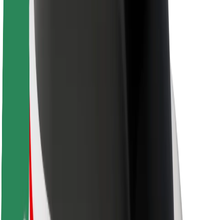
Kariera
O firmie Bolt
Zrównoważony rozwój w Bolt
Projekt Zero
Blog
Biuro prasowe
Wytyczne dotyczące marki
Misja
Relacje inwestorskie
Zespół zarządzający
Marka
Media
Fundusz Miejski
Bezpieczeństwo