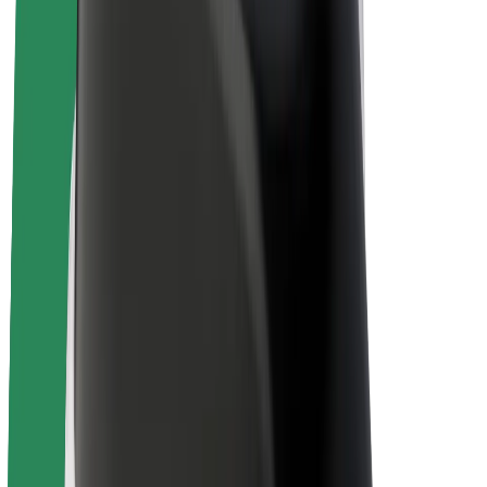
Bolt for Business
Rowery elektryczne
Bolt Plus
Zarabiaj z Bolt
Kierowcy
Zarobki kierowcy
Kurierzy
Zarobki kuriera
Partnerzy Bolt Food
Floty
Franczyza
O nas