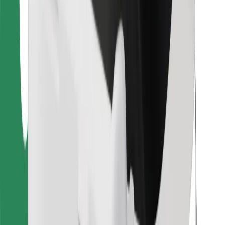
Dla dostawców
Bolt Food
Dla właścicieli floty
Dla restauracji
Bolt for Business
Inna
Dostawcy
Ogólne Warunki
Pliki cookie
Bezpieczeństwo
Zamów przejazd w kilka minut!
Pobierz aplikację Bolt