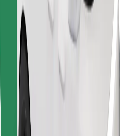
Znajdź swoje ulubione jedzenie!
Pobierz aplikację Bolt Food