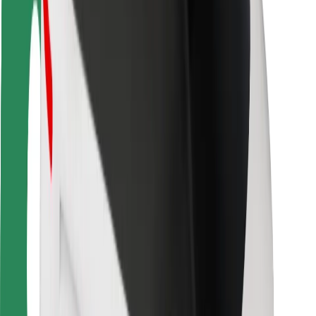
Bezpieczeństwo pasażerów
Bezpieczeństwo kierowców
Bezpieczna jazda na hulajnogach
Laboratorium bezpieczeństwa
Miasta
Lokalizacje
Rozwiązania dla miast
Lotniska
Stacje ładowania Bolt
Pomoc
Dla pasażerów
Dla kierowców