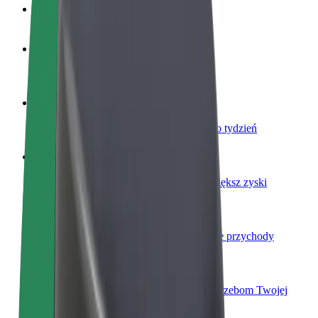
Baza wiedzy
Zostań kierowcą
Zarabiaj na swoich warunkach
Zostań dostawcą
Dostarczaj jedzenie i otrzymuj wypłatę co tydzień
Dodaj swoją restaurację lub sklep
Dotrzyj do większej liczby klientów i zwiększ zyski
Zarejestruj się jako właściciel floty
Dodaj swoją flotę do Bolt i zwiększ swoje przychody
Bolt for Business
Produkty i usługi Bolt odpowiadające potrzebom Twojej
firmy