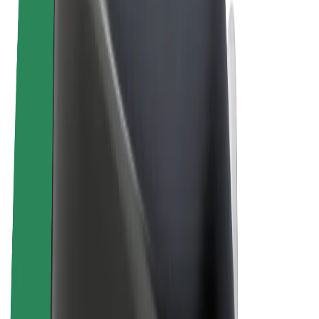
Ogólne Warunki
Prywatność
Pliki cookie
© 2026 Bolt Technology OÜ
Produkty
Przejazdy
Hulajnogi elektryczne
Bolt Market
Bolt Food
Bolt Drive