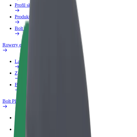
Profil służbowy
Produkty
Bolt Food dla firm
Rowery elektryczne
Laboratorium bezpieczeństwa
Zgłoś problem
Baza wiedzy
Bolt Plus
Korzyści
Jak dołączyć