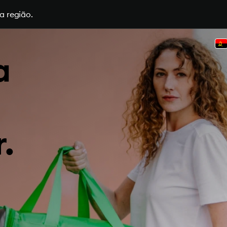
a região.
a
.