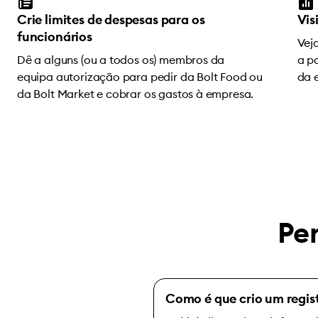
Crie limites de despesas para os
Vis
funcionários
Vej
Dê a alguns (ou a todos os) membros da
a pa
equipa autorização para pedir da Bolt Food ou
da 
da Bolt Market e cobrar os gastos à empresa.
Pe
Como é que crio um regist