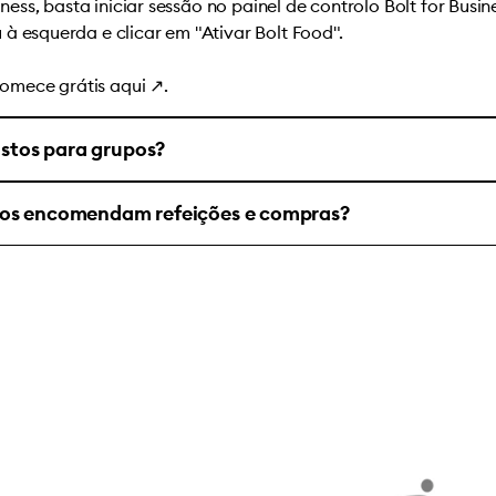
siness, basta iniciar sessão no
painel de controlo Bolt for Busin
à esquerda e clicar em "Ativar Bolt Food".
omece grátis
aqui
↗
.
gastos para grupos?
ios encomendam refeições e compras?