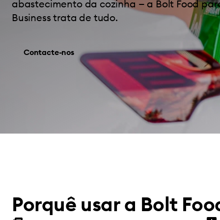
abastecimento da cozinha — a Bolt Food para
Business trata de tudo.
Contacte-nos
Porquê usar a Bolt Foo