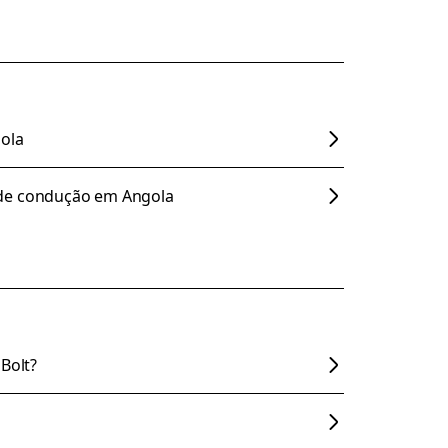
gola
de condução em Angola
Bolt?