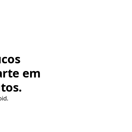
ucos
arte em
tos.
oid.