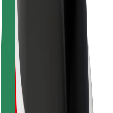
Sobre a Bolt
Sustentabilidade na Bolt
Projeto Zero
Blog
Sala de imprensa
Diretrizes da marca
Missão
Relações com investidores
Liderança
Marca
Imprensa
Fundo Urbano
Segurança