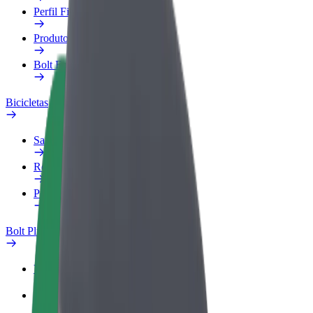
Perfil Fiscal
Produtos
Bolt Food para empresas
Bicicletas
Safety Lab
Reportar problema
Perguntas Frequentes
Bolt Plus
Vantagens
Como subscrever