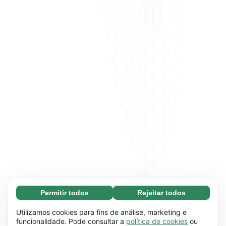
Permitir todos
Rejeitar todos
Essenciais (65)
Os cookies essenciais facilitam a navegação no
Saber mais
Utilizamos cookies para fins de análise, marketing e
site através da ativação de funções básicas,
funcionalidade. Pode consultar a
política de cookies
ou