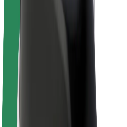
Bicicletas
Bolt Plus
Ganhe com a Bolt
Motoristas
Ganhos de motorista
Estafetas
Ganhos de estafeta
Comerciantes Bolt Food
Frotas
Franchises
Empresa
Carreiras