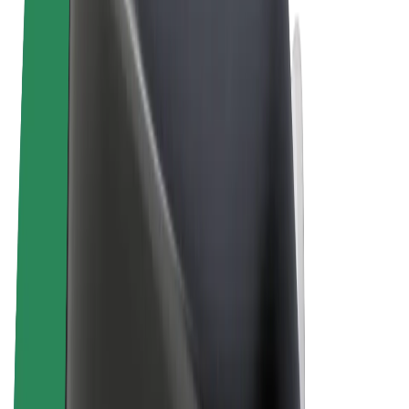
Termos & Condições
Privacidade
Cookies
© 2026 Bolt Technology OÜ
Produtos
Viagens
Trotinetes
Bolt Market
Bolt Food
Bolt Drive
Bolt for Business