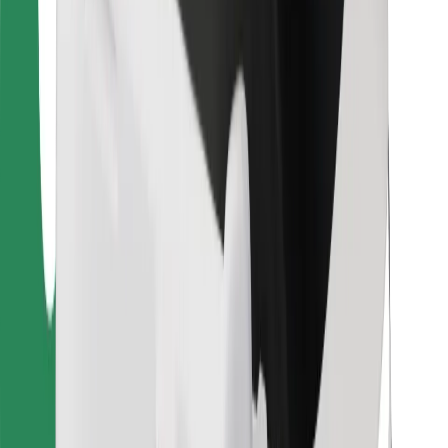
Para estafetas
Bolt Food
Para gestores de frota
Para restaurantes
Bolt for Business
Outros
Fornecedores
Termos & Condições
Cookies
Segurança
Uma viagem em poucos minutos!
Instalar app da Bolt