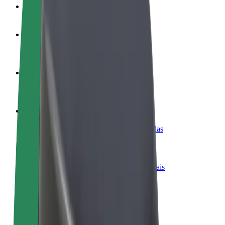
FAQ
Torne-se motorista
Ganhe dinheiro quando quiser
Registe a sua frota de estafetas
Ganhe dinheiro a entregar refeições
Adicione um restaurante ou loja
Chegue a mais clientes e aumente as vendas
Registe-se como gestor de frota
Adicione a sua frota à Bolt para ganhar mais
Bolt for Business
Produtos da Bolt ajustados à sua empresa