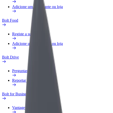
Adicione um restaurante ou loja
Bolt Food
Registe a sua frota
Adicione um restaurante ou loja
Bolt Drive
Perguntas Frequentes
Reportar um veículo
Bolt for Business
Vantagens