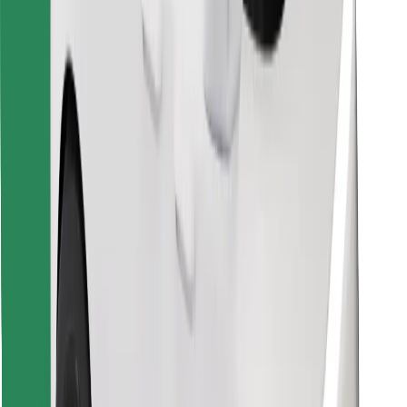
Encontra o teu prato favorito!
Instalar app da Bolt Food