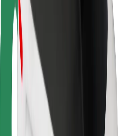
Segurança dos passageiros
Segurança dos motoristas
Segurança das trotinetes
Safety Lab
Cidades
Localizações
Soluções para as cidades
Aeroportos
Estações de carregamento da Bolt
Ajuda
Para passageiros
Para motoristas