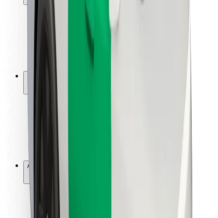
Segurança dos passageiros
Segurança dos motoristas
Segurança das trotinetes
Safety Lab
Cidades
Localizações
Soluções para as cidades
Aeroportos
Estações de carregamento da Bolt
Ajuda
Para passageiros
Para motoristas