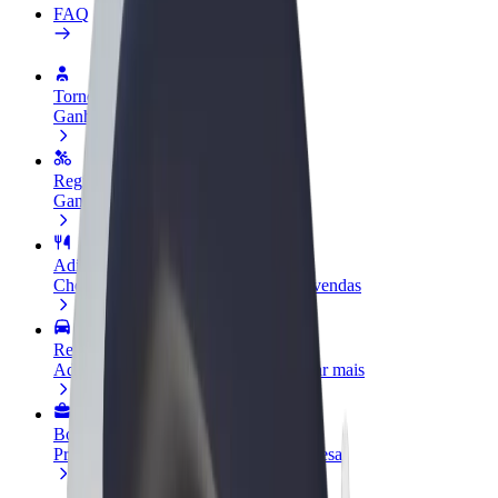
FAQ
Torne-se motorista
Ganhe dinheiro quando quiser
Registe a sua frota de estafetas
Ganhe dinheiro a entregar refeições
Adicione um restaurante ou loja
Chegue a mais clientes e aumente as vendas
Registe-se como gestor de frota
Adicione a sua frota à Bolt para ganhar mais
Bolt for Business
Produtos da Bolt ajustados à sua empresa