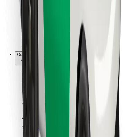
Para estafetas
Bolt Food
Para gestores de frota
Para restaurantes
Bolt for Business
Outros
Fornecedores
Termos & Condições
Cookies
Segurança
Uma viagem em poucos minutos!
Instalar app da Bolt