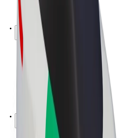
Bicicletas
Bolt Plus
Ganhe com a Bolt
Motoristas
Ganhos de motorista
Estafetas
Ganhos de estafeta
Comerciantes Bolt Food
Frotas
Franchises
Empresa
Carreiras