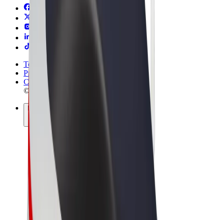
Termos & Condições
Privacidade
Cookies
© 2026 Bolt Technology OÜ
Produtos
Viagens
Trotinetes
Bolt Market
Bolt Food
Bolt Drive
Bolt for Business