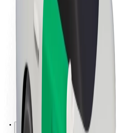
Sobre a Bolt
Sustentabilidade na Bolt
Projeto Zero
Blog
Sala de imprensa
Diretrizes da marca
Missão
Relações com investidores
Liderança
Marca
Imprensa
Fundo Urbano
Segurança