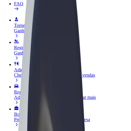
FAQ
Torne-se motorista
Ganhe dinheiro quando quiser
Registe a sua frota de estafetas
Ganhe dinheiro a entregar refeições
Adicione um restaurante ou loja
Chegue a mais clientes e aumente as vendas
Registe-se como gestor de frota
Adicione a sua frota à Bolt para ganhar mais
Bolt for Business
Produtos da Bolt ajustados à sua empresa