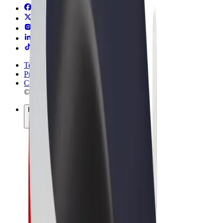
Termos & Condições
Privacidade
Cookies
© 2026 Bolt Technology OÜ
Produtos
Viagens
Trotinetes
Bolt Market
Bolt Food
Bolt Drive
Bolt for Business