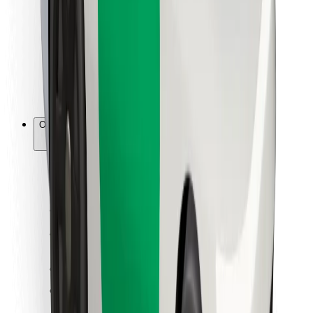
Para estafetas
Bolt Food
Para gestores de frota
Para restaurantes
Bolt for Business
Outros
Fornecedores
Termos & Condições
Cookies
Segurança
Uma viagem em poucos minutos!
Instalar app da Bolt