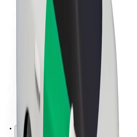
Sobre a Bolt
Sustentabilidade na Bolt
Projeto Zero
Blog
Sala de imprensa
Diretrizes da marca
Missão
Relações com investidores
Liderança
Marca
Imprensa
Fundo Urbano
Segurança