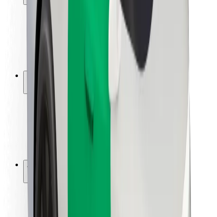
Segurança dos passageiros
Segurança dos motoristas
Segurança das trotinetes
Safety Lab
Cidades
Localizações
Soluções para as cidades
Aeroportos
Estações de carregamento da Bolt
Ajuda
Para passageiros
Para motoristas