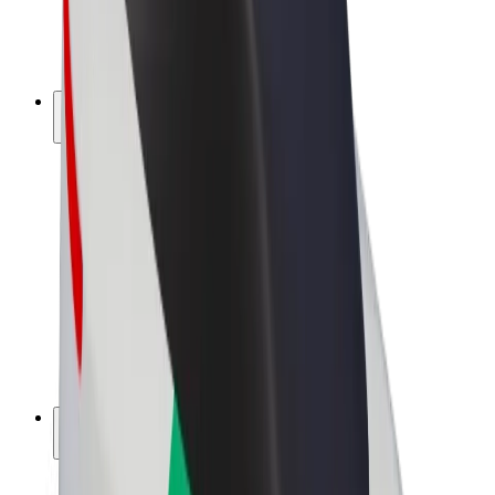
Bicicletas
Bolt Plus
Ganhe com a Bolt
Motoristas
Ganhos de motorista
Estafetas
Ganhos de estafeta
Comerciantes Bolt Food
Frotas
Franchises
Empresa
Carreiras