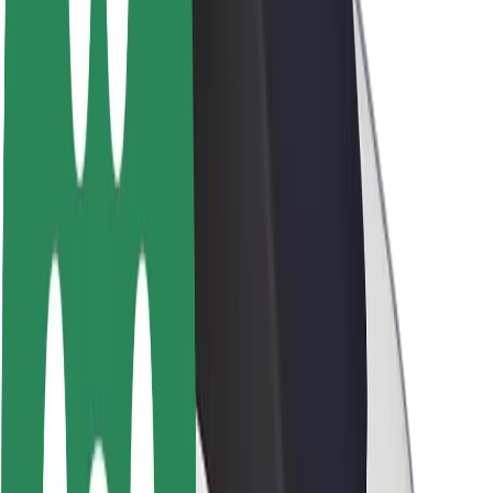
Sobre a Bolt
Sustentabilidade na Bolt
Projeto Zero
Blog
Sala de imprensa
Diretrizes da marca
Missão
Relações com investidores
Liderança
Marca
Imprensa
Fundo Urbano
Segurança