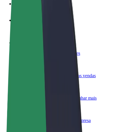
FAQ
Torne-se motorista
Ganhe dinheiro quando quiser
Registe a sua frota de estafetas
Ganhe dinheiro a entregar refeições
Adicione um restaurante ou loja
Chegue a mais clientes e aumente as vendas
Registe-se como gestor de frota
Adicione a sua frota à Bolt para ganhar mais
Bolt for Business
Produtos da Bolt ajustados à sua empresa