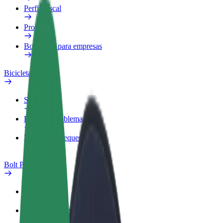
Perfil Fiscal
Produtos
Bolt Food para empresas
Bicicletas
Safety Lab
Reportar problema
Perguntas Frequentes
Bolt Plus
Vantagens
Como subscrever