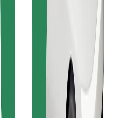
Encontra o teu prato favorito!
Instalar app da Bolt Food