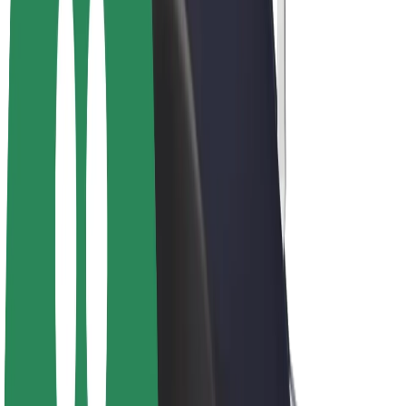
Bicicletas
Bolt Plus
Ganhe com a Bolt
Motoristas
Ganhos de motorista
Estafetas
Ganhos de estafeta
Comerciantes Bolt Food
Frotas
Franchises
Empresa
Carreiras