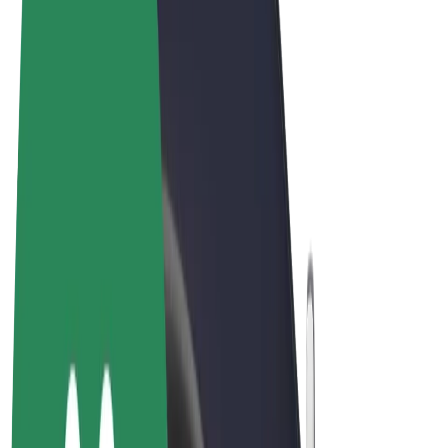
Termos & Condições
Privacidade
Cookies
© 2026 Bolt Technology OÜ
Produtos
Viagens
Trotinetes
Bolt Market
Bolt Food
Bolt Drive
Bolt for Business