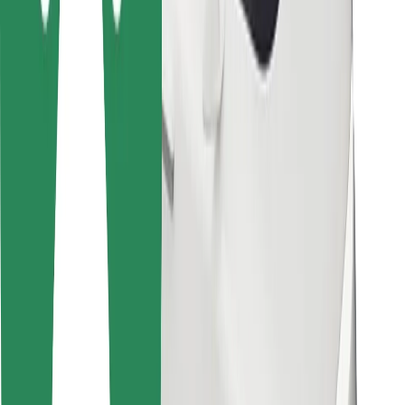
Para estafetas
Bolt Food
Para gestores de frota
Para restaurantes
Bolt for Business
Outros
Fornecedores
Termos & Condições
Cookies
Segurança
Uma viagem em poucos minutos!
Instalar app da Bolt