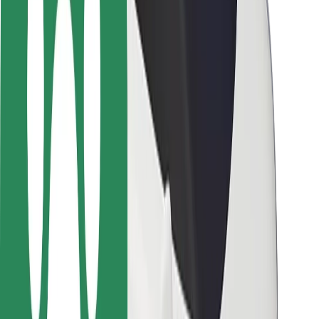
Segurança dos passageiros
Segurança dos motoristas
Segurança das trotinetes
Safety Lab
Cidades
Localizações
Soluções para as cidades
Aeroportos
Estações de carregamento da Bolt
Ajuda
Para passageiros
Para motoristas