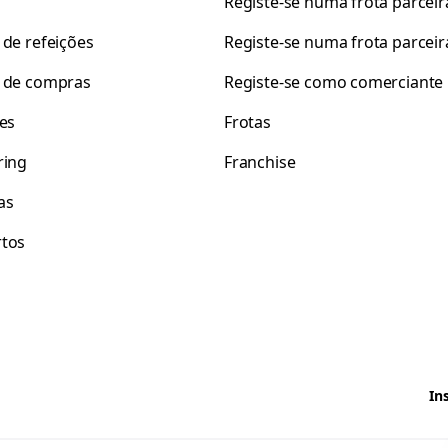
Registe-se numa frota parceir
 de refeições
Registe-se numa frota parceir
 de compras
Registe-se como comerciante
tes
Frotas
ring
Franchise
as
tos
In