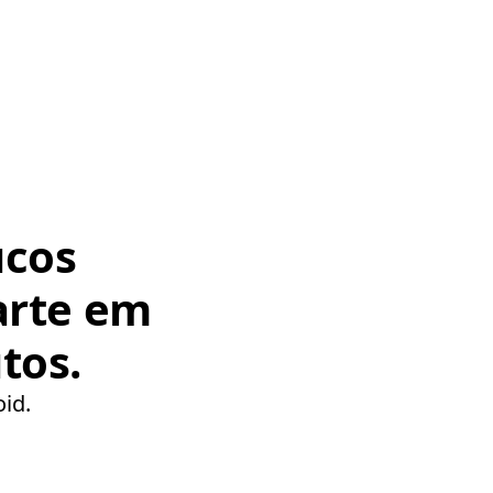
ucos
arte em
tos.
oid.