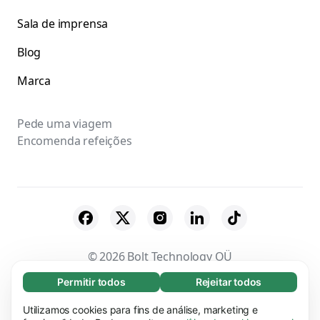
Sala de imprensa
Blog
Marca
Pede uma viagem
Encomenda refeições
© 2026 Bolt Technology OÜ
Permitir todos
Rejeitar todos
Essenciais (65)
Fornecedores
Termos & Condições
Os cookies essenciais facilitam a navegação no
Utilizamos cookies para fins de análise, marketing e
Saber mais