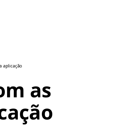
a aplicação
om as
icação