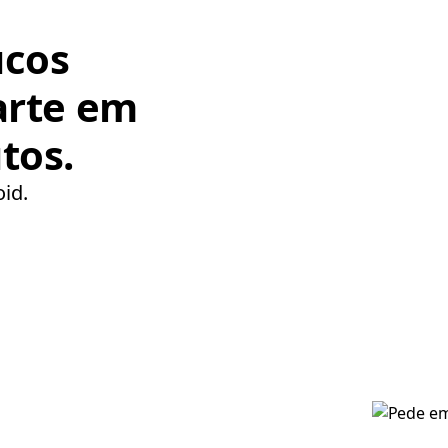
ucos
arte em
tos.
oid.