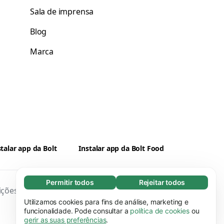
Sala de imprensa
Blog
Marca
stalar app da Bolt
Instalar app da Bolt Food
Permitir todos
Rejeitar todos
Essenciais (65)
ições
Privacidade
Cookies
Segurança
Os cookies essenciais facilitam a navegação
Utilizamos cookies para fins de análise, marketing e
Saber mais
no site através da ativação de funções
funcionalidade. Pode consultar a
política de cookies
ou
gerir as suas preferências
.
básicas, como a navegação na página, por