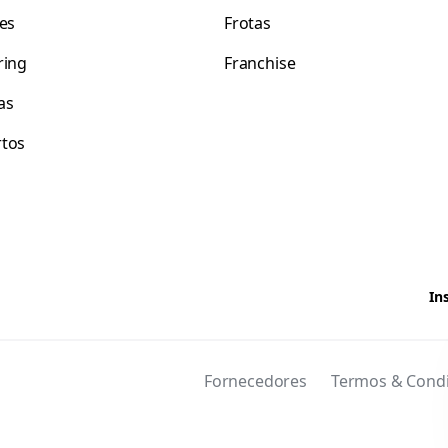
tes
Frotas
ring
Franchise
as
tos
In
Fornecedores
Termos & Cond