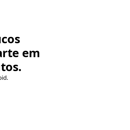
ucos
arte em
tos.
oid.