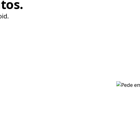
tos.
oid.