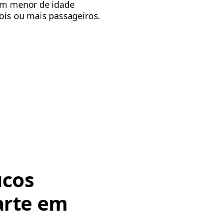
 um menor de idade
dois ou mais passageiros.
ucos
arte em