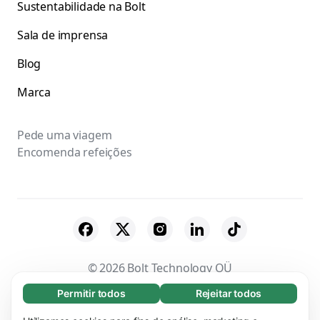
Sustentabilidade na Bolt
Sala de imprensa
Blog
Marca
Pede uma viagem
Encomenda refeições
© 2026 Bolt Technology OÜ
Permitir todos
Rejeitar todos
Essenciais (65)
Fornecedores
Termos & Condições
Os cookies essenciais facilitam a navegação no