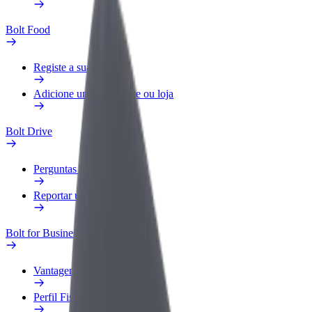
Bolt Food
Registe a sua frota
Adicione um restaurante ou loja
Bolt Drive
Perguntas Frequentes
Reportar um veículo
Bolt for Business
Vantagens
Perfil Fiscal