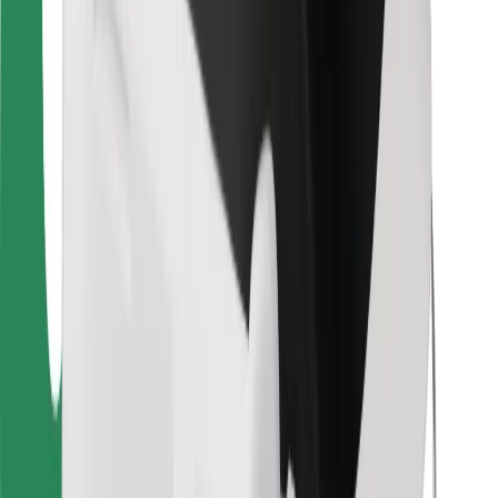
Bolt Food
Para gestores de frota
Para restaurantes
Bolt for Business
Outros
Fornecedores
Termos & Condições
Cookies
Segurança
Uma viagem em poucos minutos!
Instalar app da Bolt
Encontra o teu prato favorito!