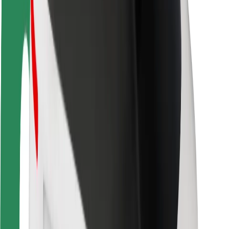
Segurança dos motoristas
Segurança das trotinetes
Safety Lab
Cidades
Localizações
Soluções para as cidades
Aeroportos
Estações de carregamento da Bolt
Ajuda
Para passageiros
Para motoristas
Para estafetas