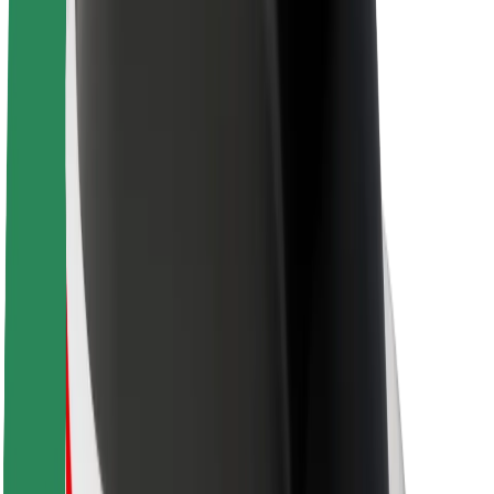
Sustentabilidade na Bolt
Projeto Zero
Blog
Sala de imprensa
Diretrizes da marca
Missão
Relações com investidores
Liderança
Marca
Imprensa
Fundo Urbano
Segurança
Segurança dos passageiros