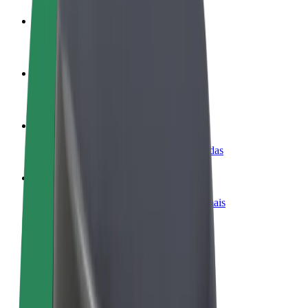
Torne-se motorista
Ganhe dinheiro quando quiser
Registe a sua frota de estafetas
Ganhe dinheiro a entregar refeições
Adicione um restaurante ou loja
Chegue a mais clientes e aumente as vendas
Registe-se como gestor de frota
Adicione a sua frota à Bolt para ganhar mais
Bolt for Business
Produtos da Bolt ajustados à sua empresa