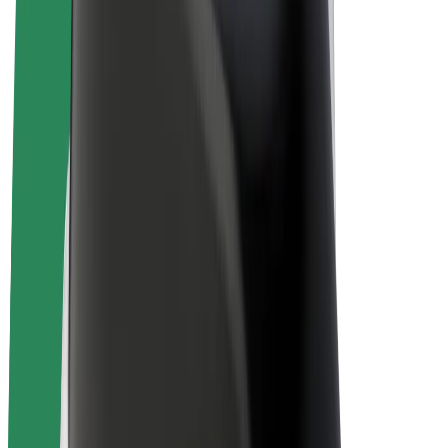
Bolt Plus
Ganhe com a Bolt
Motoristas
Ganhos de motorista
Estafetas
Ganhos de estafeta
Comerciantes Bolt Food
Frotas
Franchises
Empresa
Carreiras
Sobre a Bolt