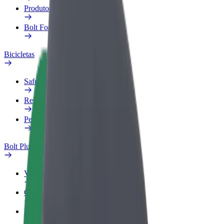
Produtos
Bolt Food para empresas
Bicicletas
Safety Lab
Reportar problema
Perguntas Frequentes
Bolt Plus
Vantagens
Como subscrever
FAQ