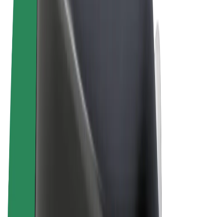
Termos & Condições
Privacidade
Cookies
© 2026 Bolt Technology OÜ
Produtos
Viagens
Trotinetes
Bolt Market
Bolt Food
Bolt Drive
Bolt for Business
Bicicletas