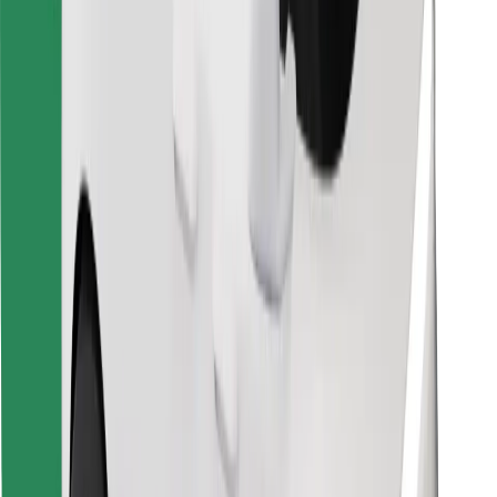
Encontra o teu prato favorito!
Instalar app da Bolt Food