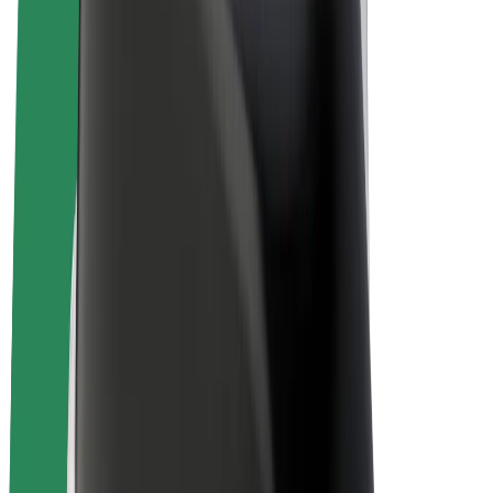
Bicicletas
Bolt Plus
Ganhe com a Bolt
Motoristas
Ganhos de motorista
Estafetas
Ganhos de estafeta
Comerciantes Bolt Food
Frotas
Franchises
Empresa
Carreiras