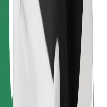
Para estafetas
Bolt Food
Para gestores de frota
Para restaurantes
Bolt for Business
Outros
Fornecedores
Termos & Condições
Cookies
Segurança
Uma viagem em poucos minutos!
Instalar app da Bolt