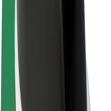
Sobre a Bolt
Sustentabilidade na Bolt
Projeto Zero
Blog
Sala de imprensa
Diretrizes da marca
Missão
Relações com investidores
Liderança
Marca
Imprensa
Fundo Urbano
Segurança