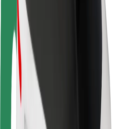
Segurança dos passageiros
Segurança dos motoristas
Segurança das trotinetes
Safety Lab
Cidades
Localizações
Soluções para as cidades
Aeroportos
Estações de carregamento da Bolt
Ajuda
Para passageiros
Para motoristas