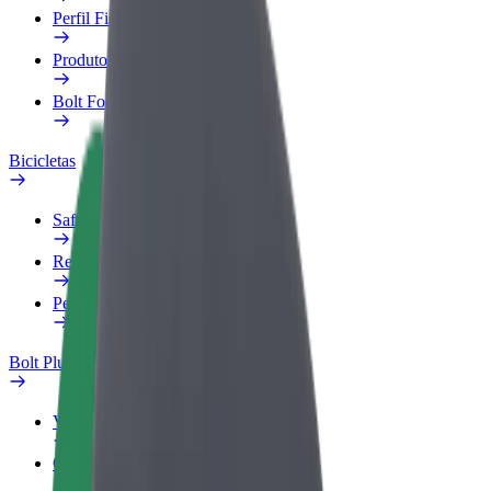
Perfil Fiscal
Produtos
Bolt Food para empresas
Bicicletas
Safety Lab
Reportar problema
Perguntas Frequentes
Bolt Plus
Vantagens
Como subscrever