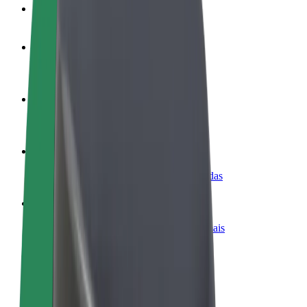
FAQ
Torne-se motorista
Ganhe dinheiro quando quiser
Registe a sua frota de estafetas
Ganhe dinheiro a entregar refeições
Adicione um restaurante ou loja
Chegue a mais clientes e aumente as vendas
Registe-se como gestor de frota
Adicione a sua frota à Bolt para ganhar mais
Bolt for Business
Produtos da Bolt ajustados à sua empresa