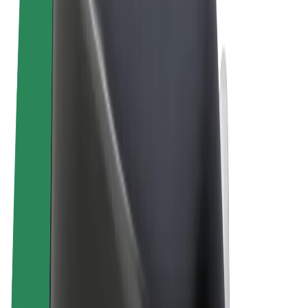
Termos & Condições
Privacidade
Cookies
© 2026 Bolt Technology OÜ
Produtos
Viagens
Trotinetes
Bolt Market
Bolt Food
Bolt Drive
Bolt for Business