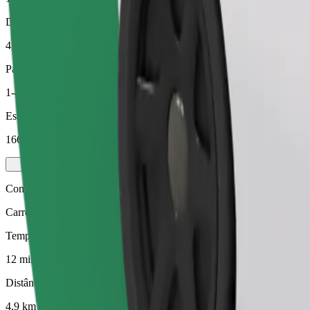
Distância prevista
4,9 km
Passageiros
1-4
Estimativa de preço
166,80 UAH
Comfort
Carros maiores com mais arrumação e espaço para pernas
Tempo de viagem previsto
12 min
Distância prevista
4,9 km