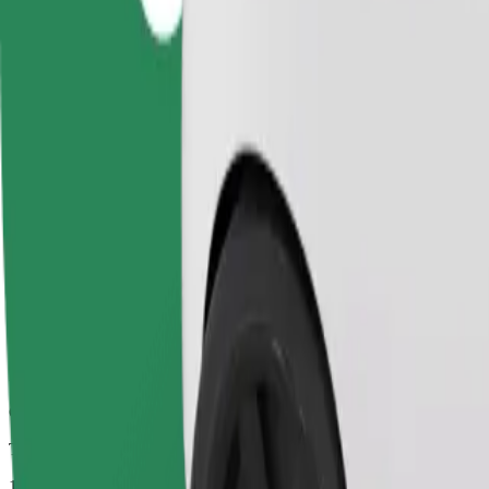
Viagens confiáveis em carros médios do dia a dia.
Tempo de viagem previsto
12 min
Distância prevista
4,9 km
Passageiros
1-4
Estimativa de preço
149,60 UAH
Business
Carros maiores com mais arrumação e espaço para pernas
Tempo de viagem previsto
12 min