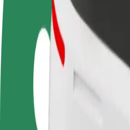
FAQ
Torne-se motorista
Registe a sua frota de estafetas
Adici
Ganhe dinheiro quando
Ganhe dinheiro a entregar
Chegu
quiser
refeições
vend
Como ir de Залізничний вокзал a Кемпінг
À procura da melhor forma de fazer o percurso Залізничний вокзал—
De
Залізничний вокзал
Para
Кемпінг
Conveniência e conforto a poucos cliques de distância!
Bolt