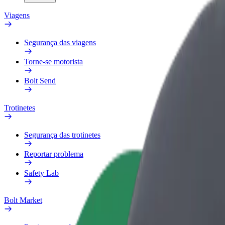
Viagens
Segurança das viagens
Torne-se motorista
Bolt Send
Trotinetes
Segurança das trotinetes
Reportar problema
Safety Lab
Bolt Market