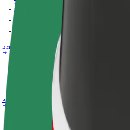
Perfil Fiscal
Produtos
Bolt Food para empresas
Bicicletas
Safety Lab
Reportar problema
Perguntas Frequentes
Bolt Plus
Vantagens
Como subscrever