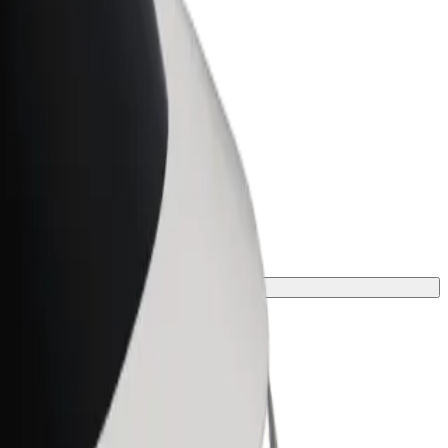
Bolt for Business
ar
Produtos da Bolt ajustados à sua
empresa
uada à tua viagem.