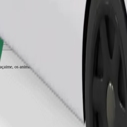
Pedir viagem
r açaime, os animais pequenos precisam de transportadora e os bancos tê