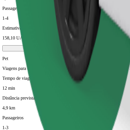
Passageiros
1-4
Estimativa de preço
158,10 UAH
Pet
Viagens para ti e para o teu animal de estimação. Os cães têm de usa
Tempo de viagem previsto
12 min
Distância prevista
4,9 km
Passageiros
1-3