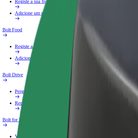
Registe a sua frota
Adicione um restaurante ou loja
Bolt Food
Registe a sua frota
Adicione um restaurante ou loja
Bolt Drive
Perguntas Frequentes
Reportar um veículo
Bolt for Business
Vantagens