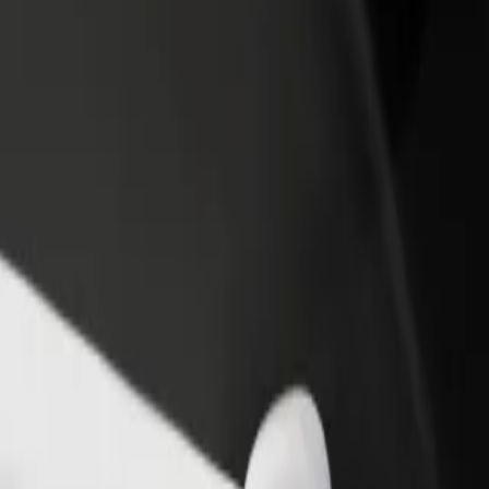
one um restaurante ou loja
Registe-se como gestor de frota
e a mais clientes e aumente as
Adicione a sua frota à Bolt para ganh
as
mais
Кемпінг? Explora os nossos serviços e descobre a solução mais adeq
Instalar app