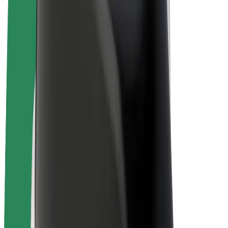
Bolt Plus
Ganhe com a Bolt
Motoristas
Ganhos de motorista
Estafetas
Ganhos de estafeta
Comerciantes Bolt Food
Frotas
Franchises
Empresa
Carreiras
Sobre a Bolt