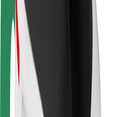
Segurança dos motoristas
Segurança das trotinetes
Safety Lab
Cidades
Localizações
Soluções para as cidades
Aeroportos
Estações de carregamento da Bolt
Ajuda
Para passageiros
Para motoristas
Para estafetas