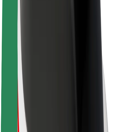
Sustentabilidade na Bolt
Projeto Zero
Blog
Sala de imprensa
Diretrizes da marca
Missão
Relações com investidores
Liderança
Marca
Imprensa
Fundo Urbano
Segurança
Segurança dos passageiros