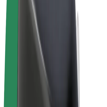
Termos & Condições
Privacidade
Cookies
© 2026 Bolt Technology OÜ
Produtos
Viagens
Trotinetes
Bolt Market
Bolt Food
Bolt Drive
Bolt for Business
Bicicletas