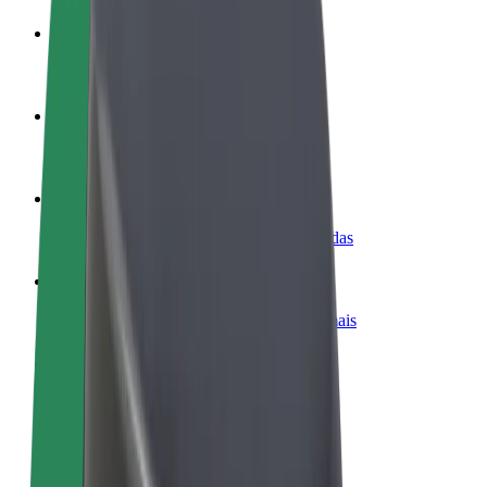
Torne-se motorista
Ganhe dinheiro quando quiser
Registe a sua frota de estafetas
Ganhe dinheiro a entregar refeições
Adicione um restaurante ou loja
Chegue a mais clientes e aumente as vendas
Registe-se como gestor de frota
Adicione a sua frota à Bolt para ganhar mais
Bolt for Business
Produtos da Bolt ajustados à sua empresa