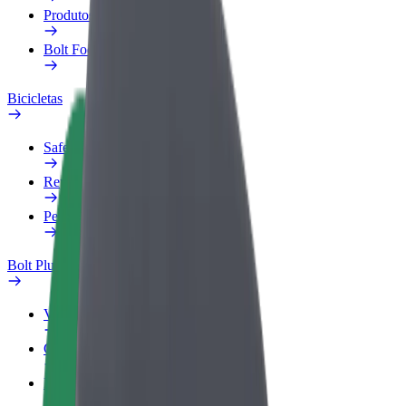
Produtos
Bolt Food para empresas
Bicicletas
Safety Lab
Reportar problema
Perguntas Frequentes
Bolt Plus
Vantagens
Como subscrever
FAQ