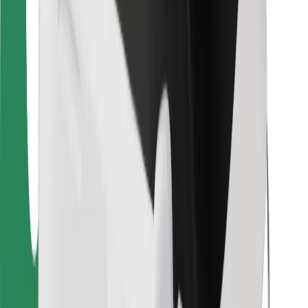
Bolt Food
Para gestores de frota
Para restaurantes
Bolt for Business
Outros
Fornecedores
Termos & Condições
Cookies
Segurança
Uma viagem em poucos minutos!
Instalar app da Bolt
Encontra o teu prato favorito!