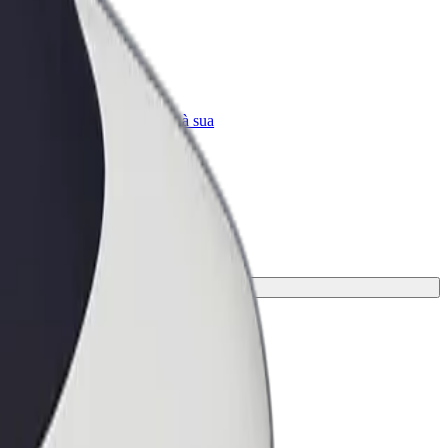
Bolt for Business
ar
Produtos da Bolt ajustados à sua
empresa
o mais adequada à tua viagem.