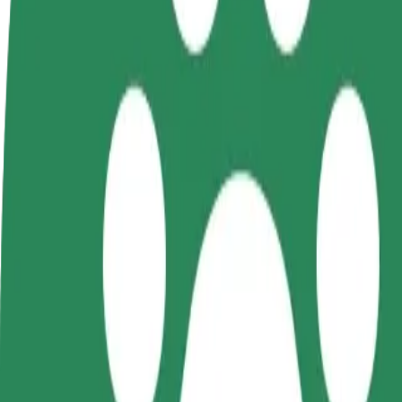
FAQ
Torne-se motorista
Registe a sua frota de estafetas
Adici
Ganhe dinheiro quando
Ganhe dinheiro a entregar
Chegu
quiser
refeições
vend
Como ir de Galeria Łódzka a Dworzec Łódź Fabrycz
À procura da melhor forma de fazer o percurso Galeria Łódzka—Dwor
De
Galeria Łódzka
Para
Dworzec Łódź Fabryczna
Conveniência e conforto a poucos cliques de distância!
Bolt