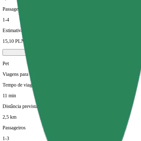
Passageiros
1-4
Estimativa de preço
15,10 PLN
Pet
Viagens para ti e para o teu animal de estimação. Os cães têm de usa
Tempo de viagem previsto
11 min
Distância prevista
2,5 km
Passageiros
1-3