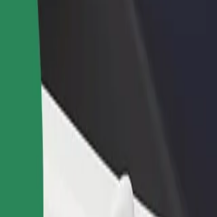
one um restaurante ou loja
Registe-se como gestor de frota
e a mais clientes e aumente as
Adicione a sua frota à Bolt para ganh
as
mais
na
zec Łódź Fabryczna? Explora os nossos serviços e descobre a soluçã
Instalar app