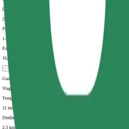
Distância prevista
2,5 km
Passageiros
1-4
Estimativa de preço
16,80 PLN
Gama Elétrica
Viagens eficientes em veículos híbridos e elétricos
Tempo de viagem previsto
11 min
Distância prevista
2,5 km