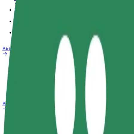
Perfil Fiscal
Produtos
Bolt Food para empresas
Bicicletas
Safety Lab
Reportar problema
Perguntas Frequentes
Bolt Plus
Vantagens
Como subscrever