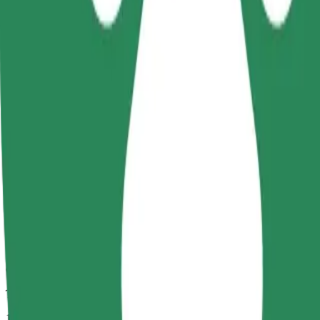
Viagens confiáveis em carros médios do dia a dia.
Tempo de viagem previsto
11 min
Distância prevista
2,5 km
Passageiros
1-4
Estimativa de preço
-3,70 PLN
Comfort
Carros maiores com mais arrumação e espaço para pernas
Tempo de viagem previsto
11 min