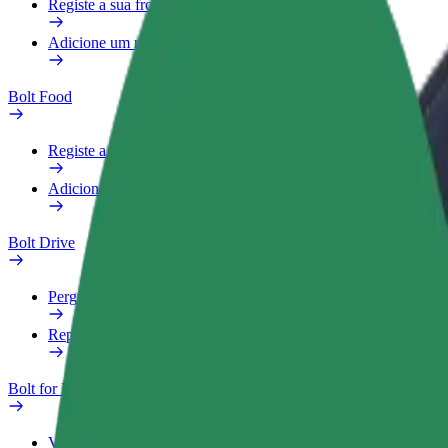
Registe a sua frota
Adicione um restaurante ou loja
Bolt Food
Registe a sua frota
Adicione um restaurante ou loja
Bolt Drive
Perguntas Frequentes
Reportar um veículo
Bolt for Business
Vantagens