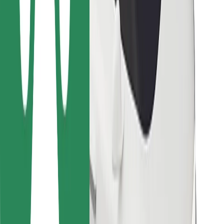
Para estafetas
Bolt Food
Para gestores de frota
Para restaurantes
Bolt for Business
Outros
Fornecedores
Termos & Condições
Cookies
Segurança
Uma viagem em poucos minutos!
Instalar app da Bolt