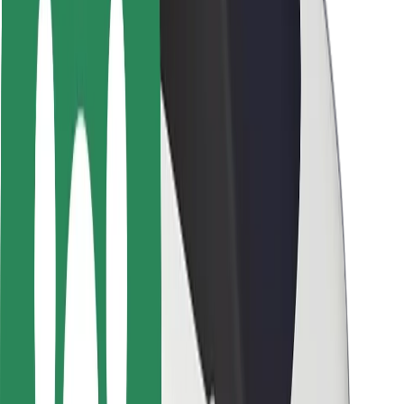
Segurança dos passageiros
Segurança dos motoristas
Segurança das trotinetes
Safety Lab
Cidades
Localizações
Soluções para as cidades
Aeroportos
Estações de carregamento da Bolt
Ajuda
Para passageiros
Para motoristas