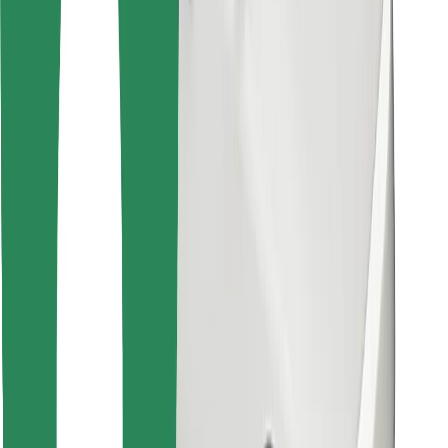
Encontra o teu prato favorito!
Instalar app da Bolt Food