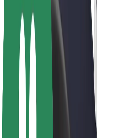
Bicicletas
Bolt Plus
Ganhe com a Bolt
Motoristas
Ganhos de motorista
Estafetas
Ganhos de estafeta
Comerciantes Bolt Food
Frotas
Franchises
Empresa
Carreiras