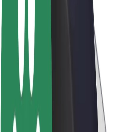
Sobre a Bolt
Sustentabilidade na Bolt
Projeto Zero
Blog
Sala de imprensa
Diretrizes da marca
Missão
Relações com investidores
Liderança
Marca
Imprensa
Fundo Urbano
Segurança