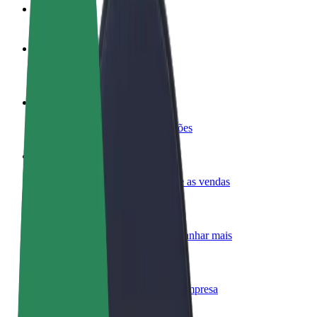
FAQ
Torne-se motorista
Ganhe dinheiro quando quiser
Registe a sua frota de estafetas
Ganhe dinheiro a entregar refeições
Adicione um restaurante ou loja
Chegue a mais clientes e aumente as vendas
Registe-se como gestor de frota
Adicione a sua frota à Bolt para ganhar mais
Bolt for Business
Produtos da Bolt ajustados à sua empresa