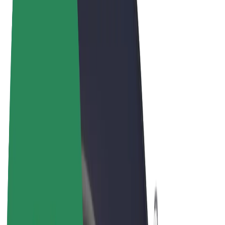
Termos & Condições
Privacidade
Cookies
© 2026 Bolt Technology OÜ
Produtos
Viagens
Trotinetes
Bolt Market
Bolt Food
Bolt Drive
Bolt for Business