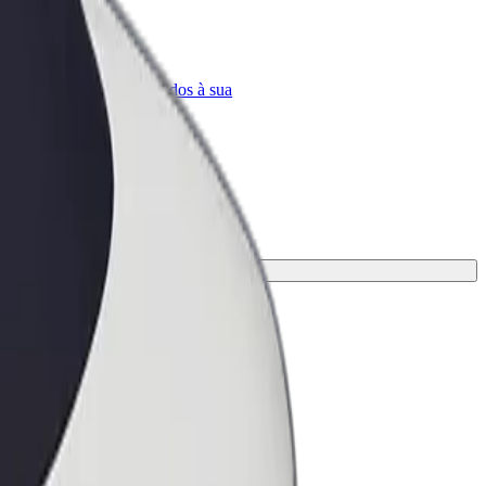
Bolt for Business
ar
Produtos da Bolt ajustados à sua
empresa
lução mais adequada à tua viagem.