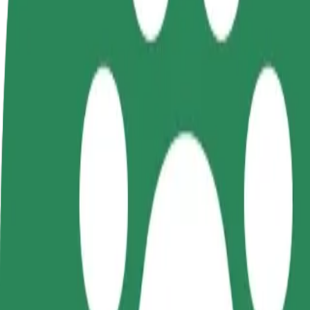
Torne-se motorista
Registe a sua frota de estafetas
Adici
Ganhe dinheiro quando
Ganhe dinheiro a entregar
Chegu
quiser
refeições
vend
Como ir de Stacja Kolejowa Łódź Widzew a Aquapar
À procura da melhor forma de fazer o percurso Stacja Kolejowa Łód
De
Stacja Kolejowa Łódź Widzew
Para
Aquapark Fala
Conveniência e conforto a poucos cliques de distância!
Bolt
Viagens confiáveis em carros médios do dia a dia.
Tempo de viagem previsto