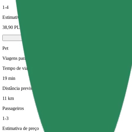
1-4
Estimativa de preço
38,90 PLN
Pet
Viagens para ti e para o teu animal de estimação. Os cães têm de usa
Tempo de viagem previsto
19 min
Distância prevista
11 km
Passageiros
1-3
Estimativa de preço