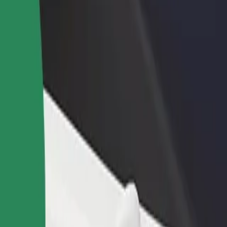
one um restaurante ou loja
Registe-se como gestor de frota
e a mais clientes e aumente as
Adicione a sua frota à Bolt para ganh
as
mais
k Fala
ź Widzew—Aquapark Fala? Explora os nossos serviços e descobre a so
Instalar app