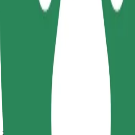
19 min
Distância prevista
11 km
Passageiros
1-4
Estimativa de preço
41,00 PLN
Comfort
Carros maiores com mais arrumação e espaço para pernas
Tempo de viagem previsto
19 min
Distância prevista