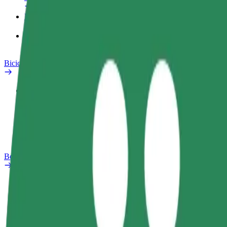
Produtos
Bolt Food para empresas
Bicicletas
Safety Lab
Reportar problema
Perguntas Frequentes
Bolt Plus
Vantagens
Como subscrever
FAQ