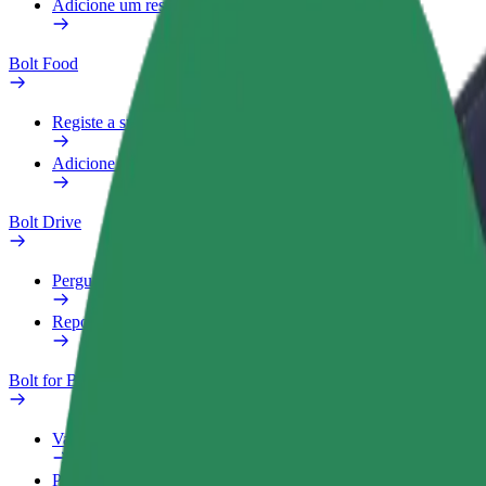
Adicione um restaurante ou loja
Bolt Food
Registe a sua frota
Adicione um restaurante ou loja
Bolt Drive
Perguntas Frequentes
Reportar um veículo
Bolt for Business
Vantagens
Perfil Fiscal