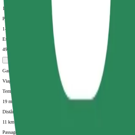
11 km
Passageiros
1-4
Estimativa de preço
49,00 PLN
Gama Elétrica
Viagens eficientes em veículos híbridos e elétricos
Tempo de viagem previsto
19 min
Distância prevista
11 km
Passageiros