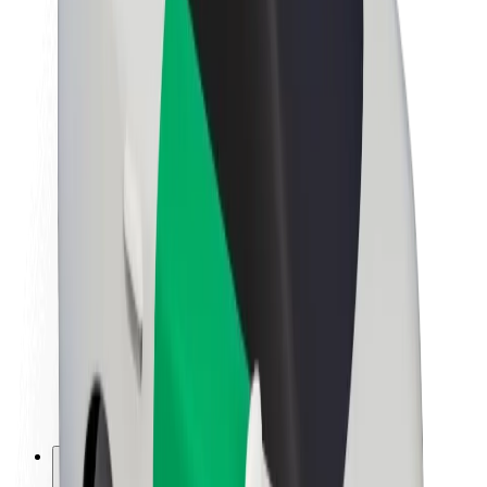
Sobre a Bolt
Sustentabilidade na Bolt
Projeto Zero
Blog
Sala de imprensa
Diretrizes da marca
Missão
Relações com investidores
Liderança
Marca
Imprensa
Fundo Urbano
Segurança