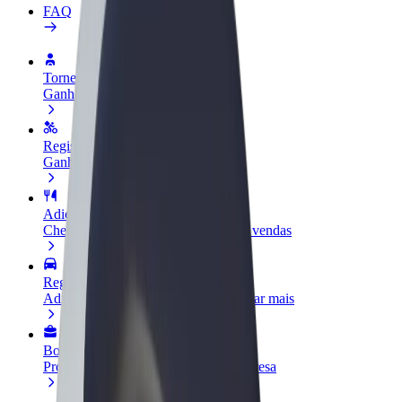
FAQ
Torne-se motorista
Ganhe dinheiro quando quiser
Registe a sua frota de estafetas
Ganhe dinheiro a entregar refeições
Adicione um restaurante ou loja
Chegue a mais clientes e aumente as vendas
Registe-se como gestor de frota
Adicione a sua frota à Bolt para ganhar mais
Bolt for Business
Produtos da Bolt ajustados à sua empresa