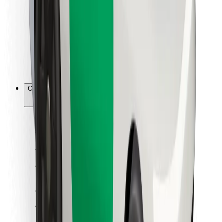
Para estafetas
Bolt Food
Para gestores de frota
Para restaurantes
Bolt for Business
Outros
Fornecedores
Termos & Condições
Cookies
Segurança
Uma viagem em poucos minutos!
Instalar app da Bolt