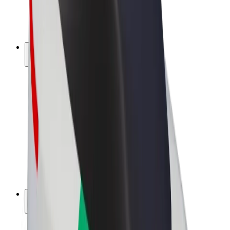
Bicicletas
Bolt Plus
Ganhe com a Bolt
Motoristas
Ganhos de motorista
Estafetas
Ganhos de estafeta
Comerciantes Bolt Food
Frotas
Franchises
Empresa
Carreiras