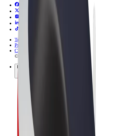
Termos & Condições
Privacidade
Cookies
© 2026 Bolt Technology OÜ
Produtos
Viagens
Trotinetes
Bolt Market
Bolt Food
Bolt Drive
Bolt for Business