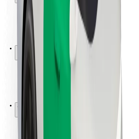
Segurança dos passageiros
Segurança dos motoristas
Segurança das trotinetes
Safety Lab
Cidades
Localizações
Soluções para as cidades
Aeroportos
Estações de carregamento da Bolt
Ajuda
Para passageiros
Para motoristas