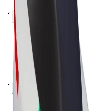
Bolt Plus
Câștigă cu Bolt
Șoferi
Câștiguri șofer partener
Curieri
Câștiguri curier
Comercianți Bolt Food
Flote
Francize
Companie
Cariere
Despre Bolt