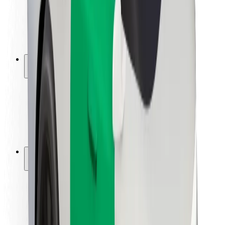
Siguranță pentru șoferi
Siguranță pe trotinete
Laboratorul de siguranță
Orașe
Locații
Soluții pentru orașe
Aeroporturi
Stații de încărcare Bolt
Serviciul de relații clienți
Pentru pasageri
Pentru șoferi
Pentru curieri