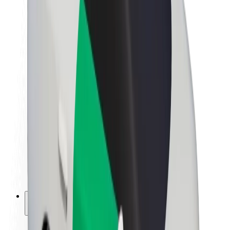
Sustenabilitatea la Bolt
Proiectul Zero
Blog
Centrul de presă
Manual de brand
Misiune
Relații cu investitorii
Conducere
Brand
Presă
Fondul Urban
Siguranță
Siguranță pentru pasageri