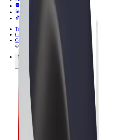
Termeni și Condiții
Confidențialitate
Cookie-uri
© 2026 Bolt Technology OÜ
Produse
Curse
Trotinete
Bolt Market
Bolt Food
Bolt Drive
Bolt for Business
Biciclete electrice