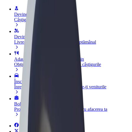
Devino șofer
Câștigă bani după propriile reguli
Devino curier
Livrează mâncare și câștigă bani săptămânal
Adaugă un restaurant sau un magazin
Obține mai mulți clienți și mărește-ți câștigurile
Înscrie-te ca administrator de flotă
Înregistrează-ți flota la Bolt și mărește-ți veniturile
Bolt for Business
Produse și servicii Bolt adaptate pentru afacerea ta