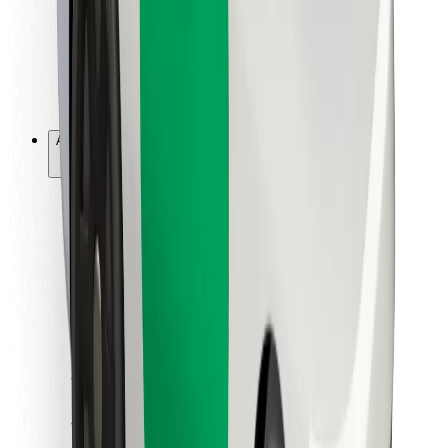
Bolt Food
Pentru proprietarii de flotă
Pentru restaurante
Bolt For Business
Altele
Furnizori
Termeni și Condiții
Cookie-uri
Securitate
Obține o cursă în câteva minute!
Descarcă aplicația Bolt
Găsește mâncarea preferată!