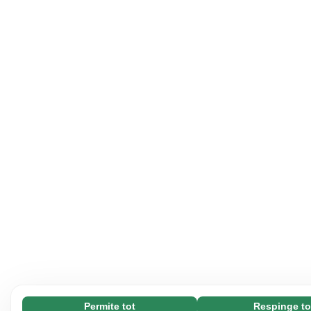
Permite tot
Respinge to