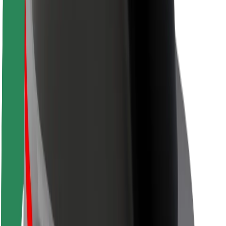
Siguranță pentru pasageri
Siguranță pentru șoferi
Siguranță pe trotinete
Laboratorul de siguranță
Orașe
Locații
Soluții pentru orașe
Aeroporturi
Stații de încărcare Bolt
Serviciul de relații clienți
Pentru pasageri
Pentru șoferi