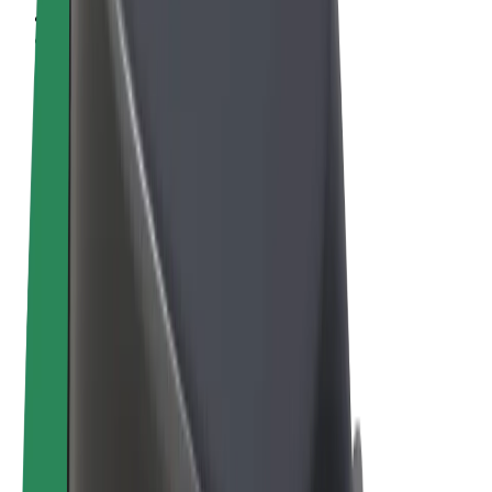
Termeni și Condiții
Confidențialitate
Cookie-uri
© 2026 Bolt Technology OÜ
Produse
Curse
Trotinete
Bolt Market
Bolt Food
Bolt Drive
Bolt for Business