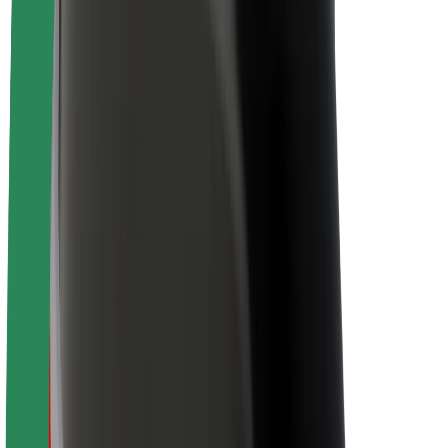
Despre Bolt
Sustenabilitatea la Bolt
Proiectul Zero
Blog
Centrul de presă
Manual de brand
Misiune
Relații cu investitorii
Conducere
Brand
Presă
Fondul Urban
Siguranță