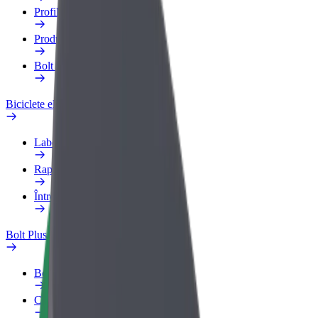
Profilul de Serviciu
Produse
Bolt Food for Business
Biciclete electrice
Laboratorul de siguranță
Raportează o problemă
Întrebări frecvente
Bolt Plus
Beneficii
Cum devii membru