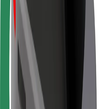
Pentru curieri
Bolt Food
Pentru proprietarii de flotă
Pentru restaurante
Bolt For Business
Altele
Furnizori
Termeni și Condiții
Cookie-uri
Securitate
Obține o cursă în câteva minute!
Descarcă aplicația Bolt