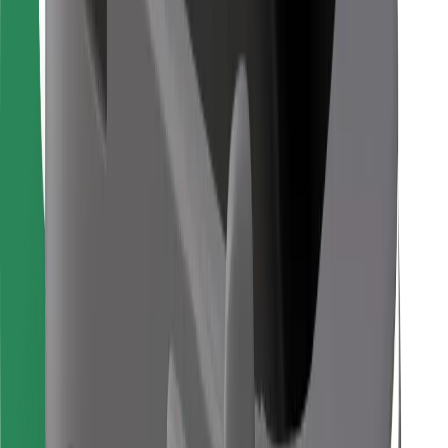
Găsește mâncarea preferată!
Descarcă aplicația Bolt Food