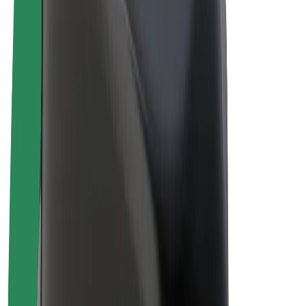
Biciclete electrice
Bolt Plus
Câștigă cu Bolt
Șoferi
Câștiguri șofer partener
Curieri
Câștiguri curier
Comercianți Bolt Food
Flote
Francize
Companie
Cariere