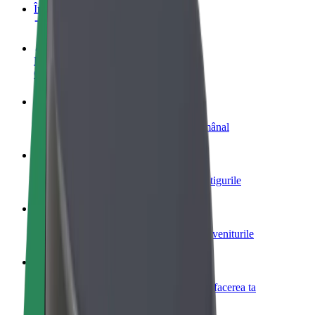
Întrebări frecvente
Devino șofer
Câștigă bani după propriile reguli
Devino curier
Livrează mâncare și câștigă bani săptămânal
Adaugă un restaurant sau un magazin
Obține mai mulți clienți și mărește-ți câștigurile
Înscrie-te ca administrator de flotă
Înregistrează-ți flota la Bolt și mărește-ți veniturile
Bolt for Business
Produse și servicii Bolt adaptate pentru afacerea ta