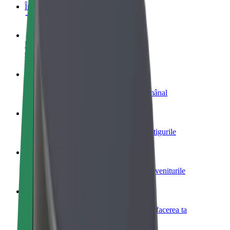
Întrebări frecvente
Devino șofer
Câștigă bani după propriile reguli
Devino curier
Livrează mâncare și câștigă bani săptămânal
Adaugă un restaurant sau un magazin
Obține mai mulți clienți și mărește-ți câștigurile
Înscrie-te ca administrator de flotă
Înregistrează-ți flota la Bolt și mărește-ți veniturile
Bolt for Business
Produse și servicii Bolt adaptate pentru afacerea ta