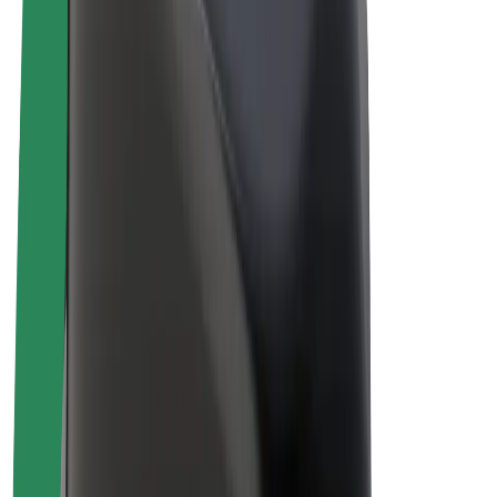
Biciclete electrice
Bolt Plus
Câștigă cu Bolt
Șoferi
Câștiguri șofer partener
Curieri
Câștiguri curier
Comercianți Bolt Food
Flote
Francize
Companie
Cariere