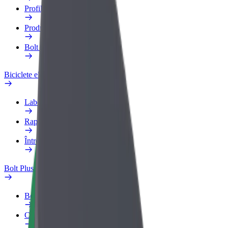
Profilul de Serviciu
Produse
Bolt Food for Business
Biciclete electrice
Laboratorul de siguranță
Raportează o problemă
Întrebări frecvente
Bolt Plus
Beneficii
Cum devii membru