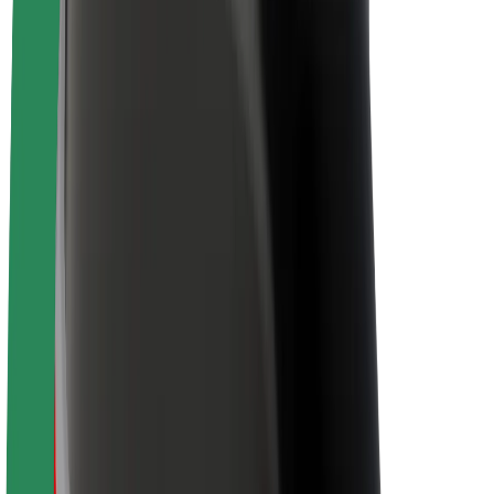
Despre Bolt
Sustenabilitatea la Bolt
Proiectul Zero
Blog
Centrul de presă
Manual de brand
Misiune
Relații cu investitorii
Conducere
Brand
Presă
Fondul Urban
Siguranță