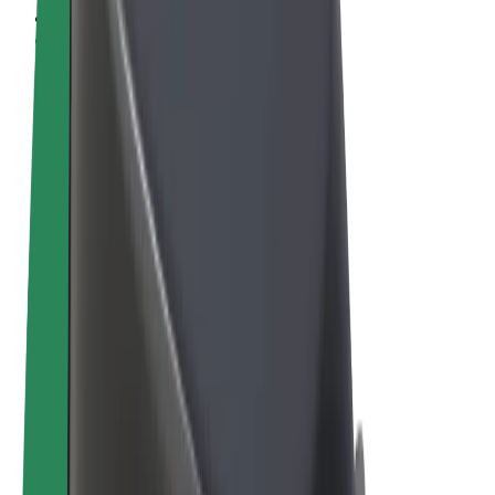
Termeni și Condiții
Confidențialitate
Cookie-uri
© 2026 Bolt Technology OÜ
Produse
Curse
Trotinete
Bolt Market
Bolt Food
Bolt Drive
Bolt for Business