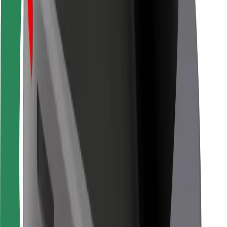
Pentru curieri
Bolt Food
Pentru proprietarii de flotă
Pentru restaurante
Bolt For Business
Altele
Furnizori
Termeni și Condiții
Cookie-uri
Securitate
Obține o cursă în câteva minute!
Descarcă aplicația Bolt