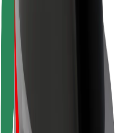
Siguranță pentru pasageri
Siguranță pentru șoferi
Siguranță pe trotinete
Laboratorul de siguranță
Orașe
Locații
Soluții pentru orașe
Aeroporturi
Stații de încărcare Bolt
Serviciul de relații clienți
Pentru pasageri
Pentru șoferi