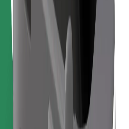
Găsește mâncarea preferată!
Descarcă aplicația Bolt Food