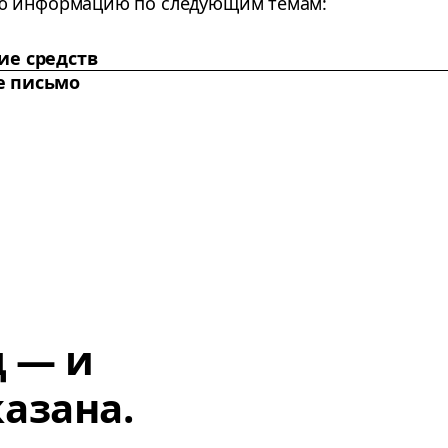
ю информацию по следующим темам:
ие средств
е письмо
д — и
азана.