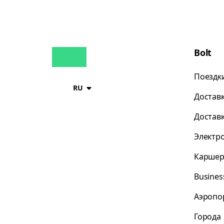
Bolt
Поездк
RU
Достав
Достав
Электр
Каршер
Busines
Аэропо
Города