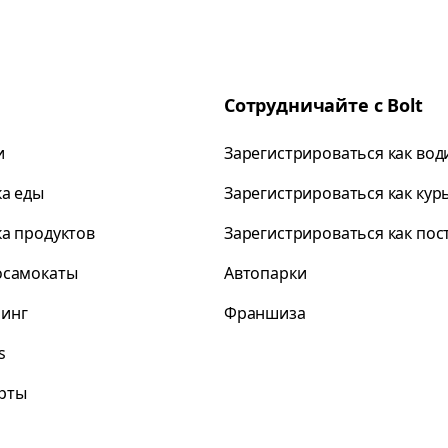
Сотрудничайте с Bolt
и
Зарегистрироваться как вод
ка еды
Зарегистрироваться как кур
ка продуктов
Зарегистрироваться как по
осамокаты
Автопарки
инг
Франшиза
s
рты