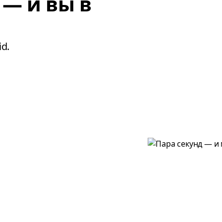
 — и вы в
d.