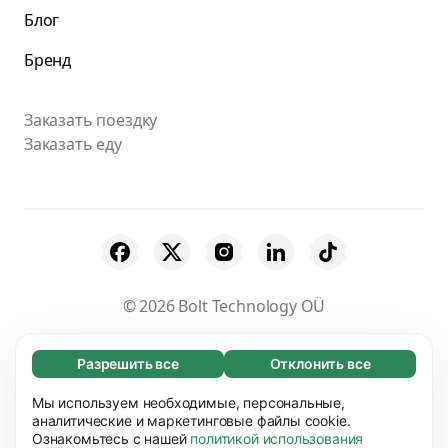
Блог
Бренд
Заказать поездку
Заказать еду
© 2026 Bolt Technology OÜ
Поставщики
Пользовательское соглашение
Разрешить все
Отклонить все
Обязательные (65)
Конфиденциальность
Файлы cookies
Эти файлы необходимы для того, чтобы вы
Мы используем необходимые, персональные,
Узнать больше
могли перемещаться по сайту и использовать
аналитические и маркетинговые файлы cookie.
Безопасность
Ознакомьтесь с нашей
политикой использования
его основные функции, например, переход